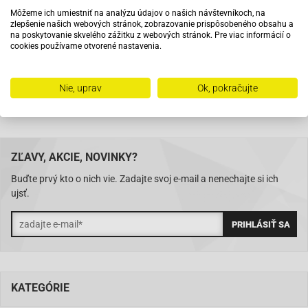
Môžeme ich umiestniť na analýzu údajov o našich návštevníkoch, na
zlepšenie našich webových stránok, zobrazovanie prispôsobeného obsahu a
Na trhu od roku 2007
na poskytovanie skvelého zážitku z webových stránok. Pre viac informácií o
cookies používame otvorené nastavenia.
Skladom 11288 položiek
Nie, uprav
Ok, pokračujte
ZĽAVY, AKCIE, NOVINKY?
Buďte prvý kto o nich vie. Zadajte svoj e-mail a nenechajte si ich
ujsť.
KATEGÓRIE