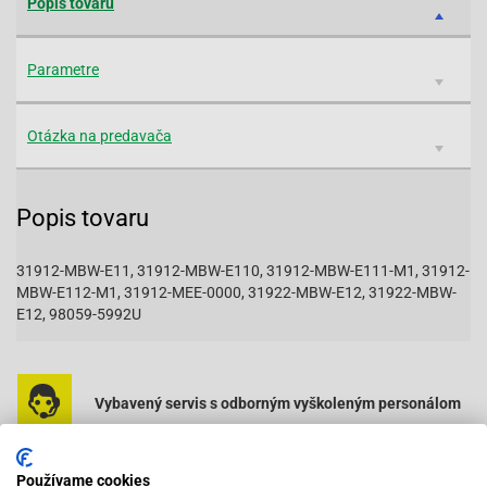
Popis tovaru
Parametre
Otázka na predavača
Popis tovaru
31912-MBW-E11, 31912-MBW-E110, 31912-MBW-E111-M1, 31912-
MBW-E112-M1, 31912-MEE-0000, 31922-MBW-E12, 31922-MBW-
E12, 98059-5992U
Vybavený servis s odborným vyškoleným personálom
Pri objednaní do 12:00 tovar zajtra u vás
Používame cookies