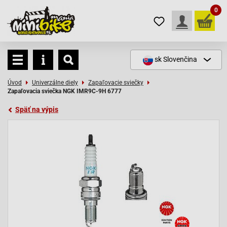
0
sk
Slovenčina
Úvod
Univerzálne diely
Zapaľovacie sviečky
Zapaľovacia sviečka NGK IMR9C-9H 6777
Späť na výpis