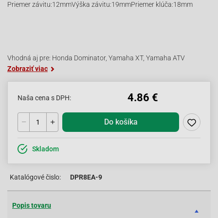
Priemer závitu:12mmVýška závitu:19mmPriemer klúča:18mm
Vhodná aj pre: Honda Dominator, Yamaha XT, Yamaha ATV
Zobraziť viac
4.86 €
Naša cena s DPH:
Do košíka
Skladom
Katalógové čislo:
DPR8EA-9
Popis tovaru