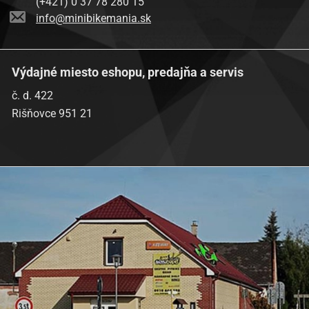
(+421) 0 37 78 280 15
info@minibikemania.sk
Výdajné miesto eshopu, predajňa a servis
č. d. 422
Rišňovce 951 21