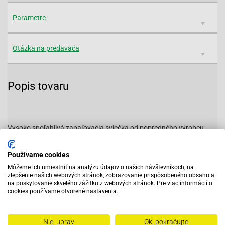
Parametre
Otázka na predavača
Popis tovaru
Vysoko spoľahlivá zapaľovacia sviečka od popredného výrobcu
NGK.
Používame cookies
Môžeme ich umiestniť na analýzu údajov o našich návštevníkoch, na
Priemer závitu:
12mm
zlepšenie našich webových stránok, zobrazovanie prispôsobeného obsahu a
Výška závitu:
19mm
na poskytovanie skvelého zážitku z webových stránok. Pre viac informácií o
Priemer klúča:
cookies používame otvorené nastavenia.
18mm
Nie, uprav
Ok, pokračujte