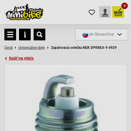
0
sk
Slovenčina
Úvod
Univerzálne diely
Zapaľovacia sviečka NGK DPR8EA-9 4929
Späť na výpis