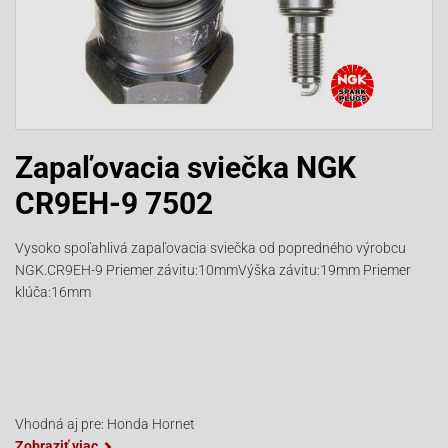
Zapaľovacia sviečka NGK
CR9EH-9 7502
Vysoko spoľahlivá zapaľovacia sviečka od popredného výrobcu
NGK.CR9EH-9 Priemer závitu:10mmVýška závitu:19mm Priemer
klúča:16mm
Vhodná aj pre: Honda Hornet
Zobraziť viac