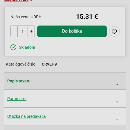
15.31 €
Naša cena s DPH:
Do košíka
Skladom
Katalógové čislo:
CR9EH9
Popis tovaru
Parametre
Otázka na predavača