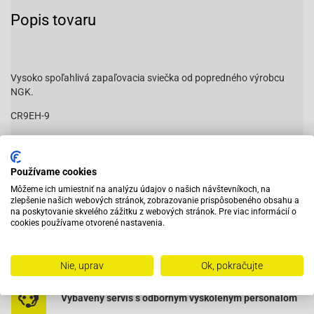
Popis tovaru
Vysoko spoľahlivá zapaľovacia sviečka od popredného výrobcu
NGK.
CR9EH-9
Priemer závitu:
10mm
Výška závitu:
19mm
Priemer klúča:
16mm
Používame cookies
Môžeme ich umiestniť na analýzu údajov o našich návštevníkoch, na
zlepšenie našich webových stránok, zobrazovanie prispôsobeného obsahu a
na poskytovanie skvelého zážitku z webových stránok. Pre viac informácií o
cookies používame otvorené nastavenia.
Čítať viac
Vhodná aj pre: Honda Hornet
Nie, uprav
Ok, pokračujte
Vybavený servis s odborným vyškoleným personálom