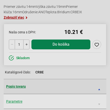
Priemer závitu:14mmVýška závitu:19mmPriemer
klúča:16mmOdrušenie:ANOTeplota:8Iridium:CR8EIX
Zobraziť viac
10.21 €
Naša cena s DPH:
Do košíka
Skladom
Katalógové čislo:
CR8E
Popis tovaru
Parametre