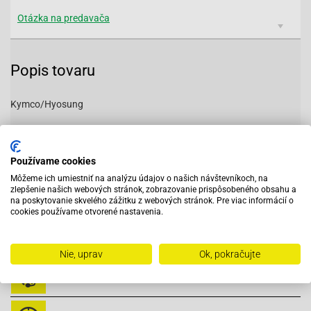
Otázka na predavača
Popis tovaru
Kymco/Hyosung
Priemer závitu:
10mm
Používame cookies
Výška závitu:
19mm
Môžeme ich umiestniť na analýzu údajov o našich návštevníkoch, na
Priemer klúča:
16mm
zlepšenie našich webových stránok, zobrazovanie prispôsobeného obsahu a
Odrušenie:
ANO
na poskytovanie skvelého zážitku z webových stránok. Pre viac informácií o
Teplota:
8
cookies používame otvorené nastavenia.
Iridium:
CR8EIX
Nie, uprav
Ok, pokračujte
Vybavený servis s odborným vyškoleným personálom