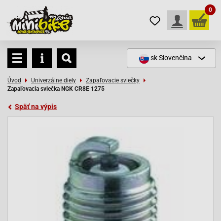
0
sk
Slovenčina
Úvod
Univerzálne diely
Zapaľovacie sviečky
Zapaľovacia sviečka NGK CR8E 1275
Späť na výpis