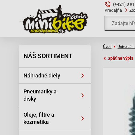
(+421) 0 9
Predajňa
Zo
Úvod
Univerzáln
NÁŠ SORTIMENT
Späť na výpis
Náhradné diely
Pneumatiky a
disky
Oleje, filtre a
kozmetika