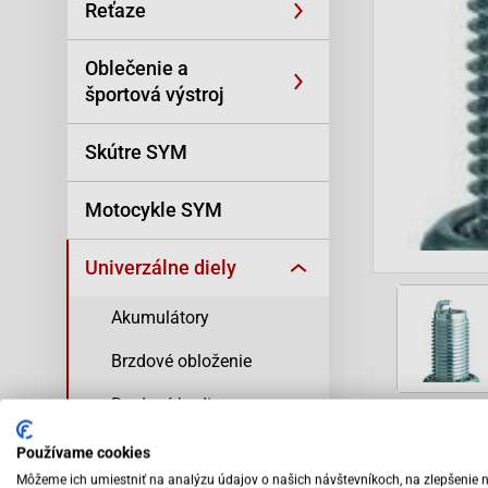
Reťaze
Oblečenie a
športová výstroj
Skútre SYM
Motocykle SYM
Univerzálne diely
Akumulátory
Brzdové obloženie
Brzdové hadice a
príslušenstvo
Popis tovar
Používame cookies
Rukoväte ProGrip
Môžeme ich umiestniť na analýzu údajov o našich návštevníkoch, na zlepšenie 