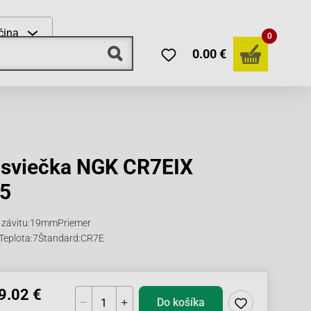
čina
0
0.00 €
 sviečka NGK CR7EIX
85
 závitu:19mmPriemer
Teplota:7Štandard:CR7E
9.02 €
Do košíka