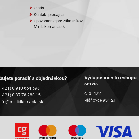
O nás
Kontakt predajňa
Upozornenie pre zákazníkov
Minibikemania.sk
Výdajné miesto eshopu,
bujete poradiť s objednávkou?
servis
(+421) 0 910 664 598
č. d. 422
(+421) 0 37 78 280 15
Rišňovce 951 21
info@minibikemania.sk