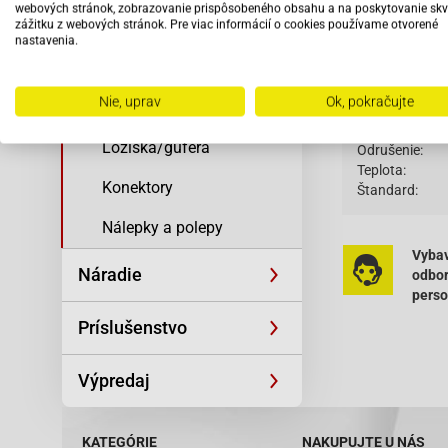
Popis to
webových stránok, zobrazovanie prispôsobeného obsahu a na poskytovanie skv
zážitku z webových stránok. Pre viac informácií o cookies používame otvorené
Žiarovky
nastavenia.
Skrutky a matice
Priemer závitu
Nie, uprav
Ok, pokračujte
Zapaľovacie sviečky
Výška závitu:
Priemer klúča:
Ložiská/guferá
Odrušenie:
Teplota:
Konektory
Štandard:
Nálepky a polepy
Vybav
Náradie
odbo
pers
Príslušenstvo
Výpredaj
KATEGÓRIE
NAKUPUJTE U NÁS