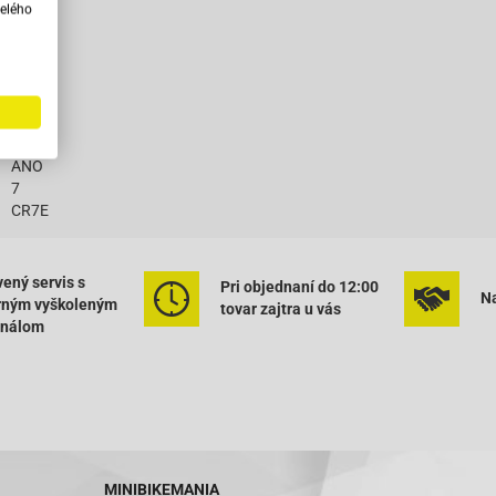
varu
elého
:
10mm
19mm
16mm
ANO
7
CR7E
ený servis s
Pri objednaní do 12:00
Na
rným vyškoleným
tovar zajtra u vás
onálom
MINIBIKEMANIA