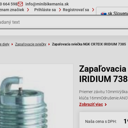
10 664 598
info@minibikemania.sk
znam značiek
Prihláste sa
Registrovať sa
sk
Sloven
e diely
Zapaľovacie sviečky
Zapaľovacia sviečka NGK CR7EIX IRIDIUM 7385
Zapaľovacia
IRIDIUM 73
Priemer závitu:10mmVýška
klúča:16mmOdrušenie:ANO
Zobraziť viac
1
Naša cena s DPH: