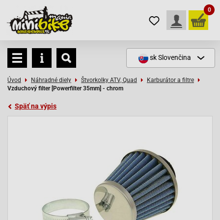
0
sk
Slovenčina
Úvod
Náhradné diely
Štvorkolky ATV, Quad
Karburátor a filtre
Vzduchový filter [Powerfilter 35mm] - chrom
Späť na výpis