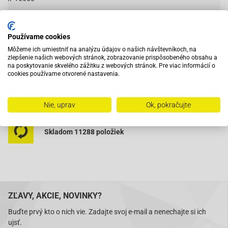
Používame cookies
Vybavený servis s odborným vyškoleným personálom
Môžeme ich umiestniť na analýzu údajov o našich návštevníkoch, na
zlepšenie našich webových stránok, zobrazovanie prispôsobeného obsahu a
na poskytovanie skvelého zážitku z webových stránok. Pre viac informácií o
Pri objednaní do 12:00 tovar zajtra u vás
cookies používame otvorené nastavenia.
Na trhu od roku 2007
Nie, uprav
Ok, pokračujte
Skladom 11288 položiek
ZĽAVY, AKCIE, NOVINKY?
Buďte prvý kto o nich vie. Zadajte svoj e-mail a nenechajte si ich
ujsť.