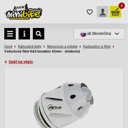
0
sk
Slovenčina
Úvod
Náhradné diely
Motocross a pitbike
Karburátor a filtre
Vzduchový filter K&S konektor 42mm - strieborný
Späť na výpis