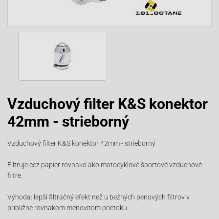
Vzduchový filter K&S konektor
42mm - strieborný
Vzduchový filter K&S konektor 42mm - strieborný
Filtruje cez papier rovnako ako motocyklové športové vzduchové
filtre.
Výhoda: lepší filtračný efekt než u bežných penových filtrov v
približne rovnakom menovitom prietoku.