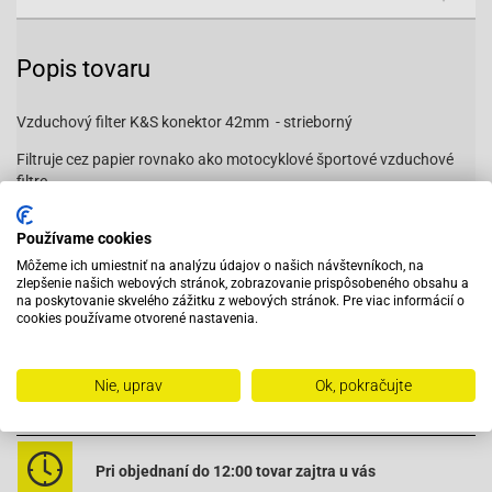
Popis tovaru
Vzduchový filter K&S konektor 42mm - strieborný
Filtruje cez papier rovnako ako motocyklové športové vzduchové
filtre.
Výhoda: lepší filtračný efekt než u bežných penových filtrov v
Používame cookies
približne rovnakom menovitom prietoku.
Môžeme ich umiestniť na analýzu údajov o našich návštevníkoch, na
zlepšenie našich webových stránok, zobrazovanie prispôsobeného obsahu a
na poskytovanie skvelého zážitku z webových stránok. Pre viac informácií o
IP32233
cookies používame otvorené nastavenia.
Nie, uprav
Ok, pokračujte
Vybavený servis s odborným vyškoleným personálom
Pri objednaní do 12:00 tovar zajtra u vás