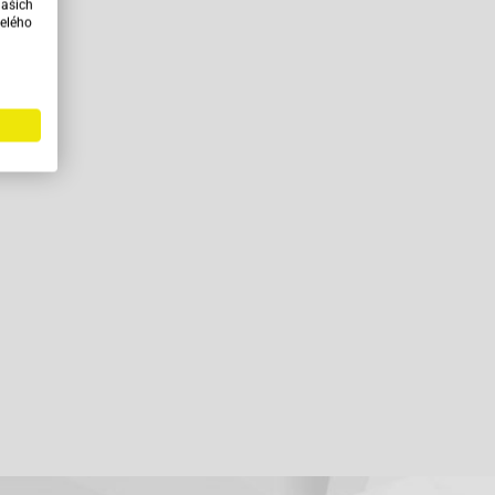
našich
elého