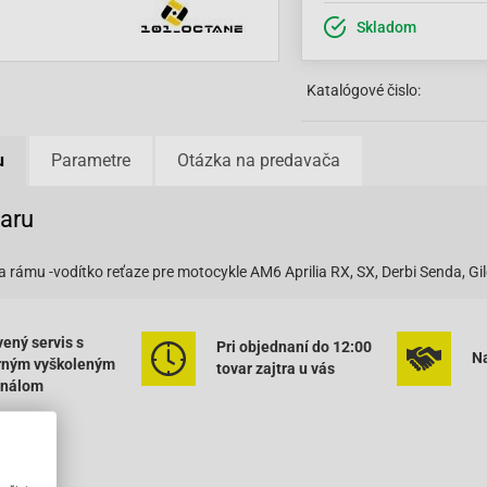
Skladom
Katalógové čislo:
u
Parametre
Otázka na predavača
varu
rámu -vodítko reťaze pre motocykle AM6 Aprilia RX, SX, Derbi Senda, Gi
ený servis s
Pri objednaní do 12:00
Na
rným vyškoleným
tovar zajtra u vás
onálom