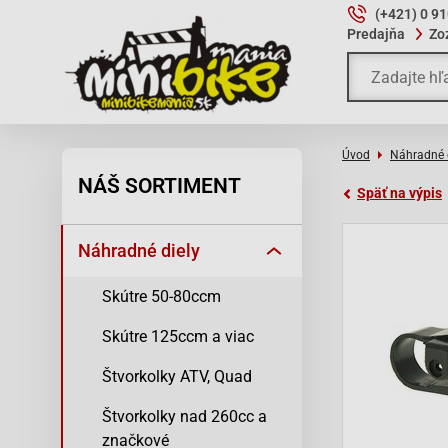
(+421) 0 9
Predajňa
Zo
Úvod
Náhradné 
NÁŠ SORTIMENT
Späť na výpis
Náhradné diely
Skútre 50-80ccm
Skútre 125ccm a viac
Štvorkolky ATV, Quad
Štvorkolky nad 260cc a
značkové