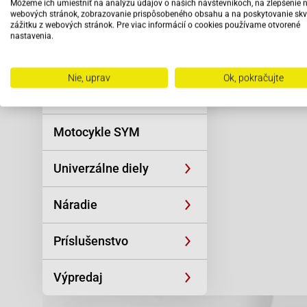
Môžeme ich umiestniť na analýzu údajov o našich návštevníkoch, na zlepšenie 
Reťaze
webových stránok, zobrazovanie prispôsobeného obsahu a na poskytovanie skv
zážitku z webových stránok. Pre viac informácií o cookies používame otvorené
nastavenia.
Oblečenie a
športová výstroj
Nie, uprav
Ok, pokračujte
Skútre SYM
Motocykle SYM
Univerzálne diely
Náradie
Príslušenstvo
Výpredaj