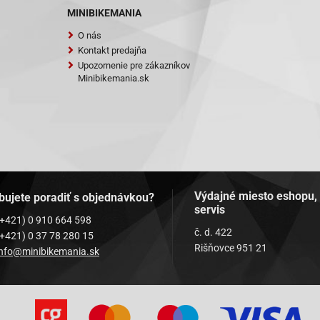
MINIBIKEMANIA
O nás
Kontakt predajňa
Upozornenie pre zákazníkov
Minibikemania.sk
Výdajné miesto eshopu,
bujete poradiť s objednávkou?
servis
(+421) 0 910 664 598
č. d. 422
(+421) 0 37 78 280 15
Rišňovce 951 21
info@minibikemania.sk