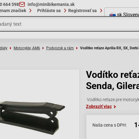
10 664 598
info@minibikemania.sk
znam značiek
Prihláste sa
Registrovať sa
sk
Sloven
diely
Motocykle, AM6
Podvozok a rám
Vodítko reťaze Aprilia RX, SX, Derb
Vodítko reťaz
Senda, Gile
Vodítko reťaze pre motocyk
Zobraziť viac
1
Naša cena s DPH: