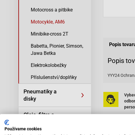
Motocross a pitbike
Motocykle, AM6
Minibike-cross 2T
Popis tovar
Babetta, Pionier, Simson,
Jawa Betka
Popis to
Elektrokolobežky
YYY24 Ochrana 
Příslušenství/doplňky
Pneumatiky a
Vybav
disky
odbo
pers
Oleje, filtre a
kozmetika
Používame cookies