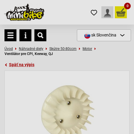
0
sk
Slovenčina
Úvod
Náhradné diely
Skútre 50-80ccm
Motor
Ventilátor pre CPI, Keeway, QJ
Späť na výpis