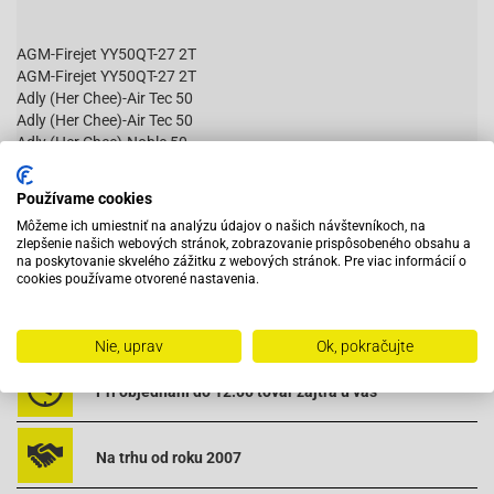
AGM-Firejet YY50QT-27 2T
AGM-Firejet YY50QT-27 2T
Adly (Her Chee)-Air Tec 50
Adly (Her Chee)-Air Tec 50
Adly (Her Chee)-Noble 50
Adly (Her Chee)-Noble 50
Adly (Her Chee)-Panther 50
Používame cookies
Adly (Her Chee)-Panther 50
Čítať viac
Môžeme ich umiestniť na analýzu údajov o našich návštevníkoch, na
Baotian-BT49QT-18C1 B010 (1E40QMA)
zlepšenie našich webových stránok, zobrazovanie prispôsobeného obsahu a
Baotian-BT49QT-18C1 B010 (1E40QMA)
na poskytovanie skvelého zážitku z webových stránok. Pre viac informácií o
Baotian-BT49QT-18E1 Rocky (1E40QMA)
cookies používame otvorené nastavenia.
Baotian-BT49QT-18E1 Rocky (1E40QMA)
Baotian-BT49QT-18F1 Tanco (1E40QMA)
Vybavený servis s odborným vyškoleným personálom
Baotian-BT49QT-18F1 Tanco (1E40QMA)
Nie, uprav
Ok, pokračujte
Baotian-BT49QT-20C (1E40QMA)
Baotian-BT49QT-20C (1E40QMA)
Pri objednaní do 12:00 tovar zajtra u vás
Baotian-BT49QT-28A (1E40QMA)
Baotian-BT49QT-28A (1E40QMA)
Benelli-49X QuattronoveX 50
Na trhu od roku 2007
Benelli-49X QuattronoveX 50