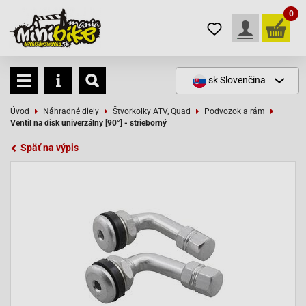
0
sk
Slovenčina
Úvod
Náhradné diely
Štvorkolky ATV, Quad
Podvozok a rám
Ventil na disk univerzálny [90°] - strieborný
Späť na výpis