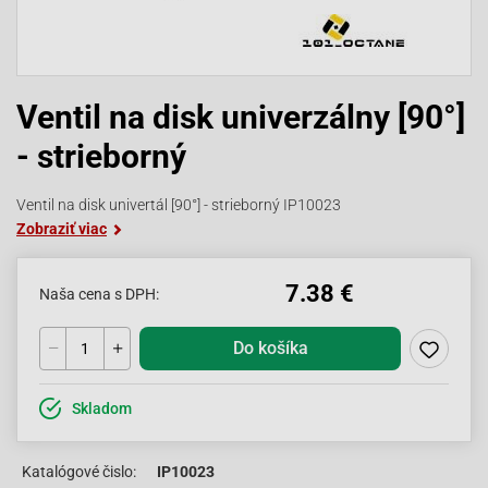
Ventil na disk univerzálny [90°]
- strieborný
Ventil na disk univertál [90°] - strieborný IP10023
Zobraziť viac
7.38 €
Naša cena s DPH:
Do košíka
Skladom
Katalógové čislo:
IP10023