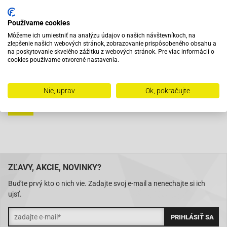
Vybavený servis s odborným vyškoleným personálom
Používame cookies
Môžeme ich umiestniť na analýzu údajov o našich návštevníkoch, na
Pri objednaní do 12:00 tovar zajtra u vás
zlepšenie našich webových stránok, zobrazovanie prispôsobeného obsahu a
na poskytovanie skvelého zážitku z webových stránok. Pre viac informácií o
cookies používame otvorené nastavenia.
Na trhu od roku 2007
Nie, uprav
Ok, pokračujte
Skladom 11288 položiek
ZĽAVY, AKCIE, NOVINKY?
Buďte prvý kto o nich vie. Zadajte svoj e-mail a nenechajte si ich
ujsť.