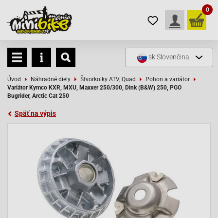
0
sk
Slovenčina
Úvod
Náhradné diely
Štvorkolky ATV, Quad
Pohon a variátor
Variátor Kymco KXR, MXU, Maxxer 250/300, Dink (B&W) 250, PGO
Bugrider, Arctic Cat 250
Späť na výpis