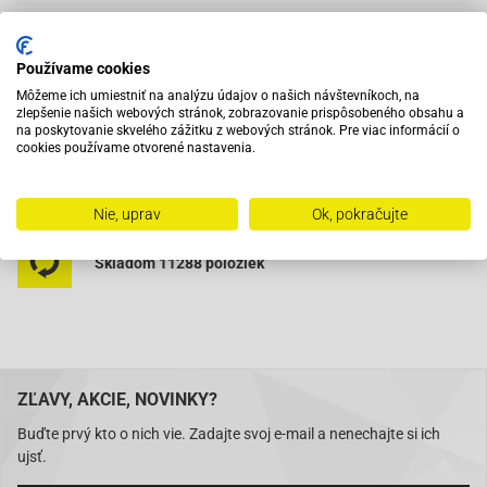
Vybavený servis s odborným vyškoleným personálom
Používame cookies
Môžeme ich umiestniť na analýzu údajov o našich návštevníkoch, na
zlepšenie našich webových stránok, zobrazovanie prispôsobeného obsahu a
na poskytovanie skvelého zážitku z webových stránok. Pre viac informácií o
Pri objednaní do 12:00 tovar zajtra u vás
cookies používame otvorené nastavenia.
Na trhu od roku 2007
Nie, uprav
Ok, pokračujte
Skladom 11288 položiek
ZĽAVY, AKCIE, NOVINKY?
Buďte prvý kto o nich vie. Zadajte svoj e-mail a nenechajte si ich
ujsť.