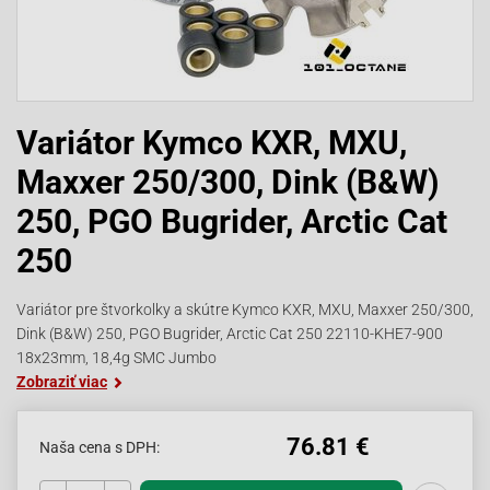
Variátor Kymco KXR, MXU,
Maxxer 250/300, Dink (B&W)
250, PGO Bugrider, Arctic Cat
250
Variátor pre štvorkolky a skútre Kymco KXR, MXU, Maxxer 250/300,
Dink (B&W) 250, PGO Bugrider, Arctic Cat 250 22110-KHE7-900
18x23mm, 18,4g SMC Jumbo
Zobraziť viac
76.81 €
Naša cena s DPH: