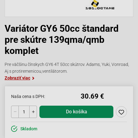
Variátor GY6 50cc štandard
pre skútre 139qma/qmb
komplet
Pre väčšinu čínskych GY6 4T 50cc skútrov. Adams, Yuki, Vonroad,
Aj s protiremenicou,ventilátorom.
Zobraziť viac
30.69 €
Naša cena s DPH:
Do košíka
Skladom