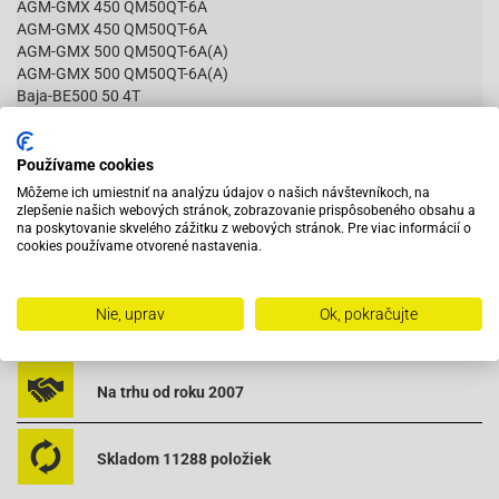
AGM-GMX 450 QM50QT-6A
AGM-GMX 450 QM50QT-6A
AGM-GMX 500 QM50QT-6A(A)
AGM-GMX 500 QM50QT-6A(A)
Baja-BE500 50 4T
Baja-Suncity SC50 4T VIN LAW / LXKS
Baja-Suncity SC50 4T VIN LWGT
Čítať viac
Baotian-BT49QT-11 Retro
Používame cookies
Baotian-BT49QT-12A1 Rebel
Môžeme ich umiestniť na analýzu údajov o našich návštevníkoch, na
Baotian-BT49QT-12C1
zlepšenie našich webových stránok, zobrazovanie prispôsobeného obsahu a
Baotian-BT49QT-12D Hero
na poskytovanie skvelého zážitku z webových stránok. Pre viac informácií o
cookies používame otvorené nastavenia.
Baotian-BT49QT-12E Rocky
Vybavený servis s odborným vyškoleným personálom
Baotian-BT49QT-12F Tanco
Baotian-BT49QT-12G
Nie, uprav
Ok, pokračujte
Baotian-BT49QT-12P1 Tiger
Pri objednaní do 12:00 tovar zajtra u vás
Baotian-BT49QT-20A2
Baotian-BT49QT-2A Big Panther
Baotian-BT49QT-2C Falcon
Na trhu od roku 2007
Baotian-BT49QT-3
Baotian-BT49QT-6A1
Baotian-BT49QT-6A4
Skladom 11288 položiek
Baotian-BT49QT-6B1
Baotian-BT49QT-6B4