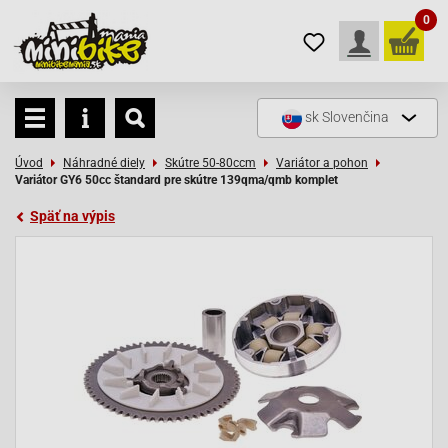
0
sk
Slovenčina
Úvod
Náhradné diely
Skútre 50-80ccm
Variátor a pohon
Variátor GY6 50cc štandard pre skútre 139qma/qmb komplet
Späť na výpis