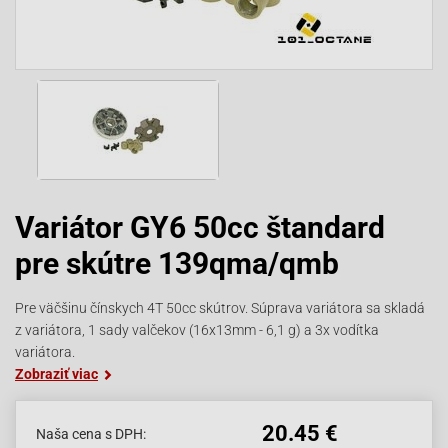
Variátor GY6 50cc štandard
pre skútre 139qma/qmb
Pre väčšinu čínskych 4T 50cc skútrov. Súprava variátora sa skladá
z variátora, 1 sady valčekov (16x13mm - 6,1 g) a 3x vodítka
variátora.
Zobraziť viac
20.45 €
Naša cena s DPH: