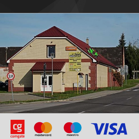
Flex Tech -Venus 50
Flex Tech -Venus 50
Huatian -HT50QT-10
Huatian -HT50QT-16
Huatian -HT50QT-22
Huatian -HT50QT-25
Huatian -HT50QT-26
Huatian -HT50QT-36
Huatian -HT50QT-6
Huatian -HT50QT-7
Huatian -HT50QT-9
Jinlun -JL50QT-4
Jinlun -JL50QT-5 Fighter
Jmstar-Accipiter 50 (JSD50QT-21C) 4T
Jmstar-Accipiter 50 (JSD50QT-21C) 4T
Jmstar-B09 Sunfire Racing 50 (JSD50QT-27) 4T
Jmstar-B09 Sunfire Racing 50 (JSD50QT-27) 4T
Jmstar-Breeze 50 (JSD50QT-13) 4T
Jmstar-Breeze 50 (JSD50QT-13) 4T
Jmstar-Eagle 50 (JSD50QT-21) 4T