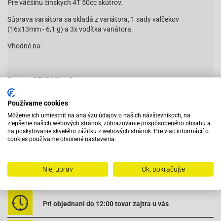
Pre väčšinu čínskych 4T 50cc skútrov.
Súprava variátora sa skladá z variátora, 1 sady valčekov
(16x13mm - 6,1 g) a 3x vodítka variátora.
Vhodné na:
Baotian-BT49QT-11 Retro
Baotian-BT49QT-12A1 Rebel
Baotian-BT49QT-12C1
Používame cookies
Baotian-BT49QT-12D Hero
Môžeme ich umiestniť na analýzu údajov o našich návštevníkoch, na
Baotian-BT49QT-12E Rocky
zlepšenie našich webových stránok, zobrazovanie prispôsobeného obsahu a
Baotian-BT49QT-12F Tanco
Čítať viac
na poskytovanie skvelého zážitku z webových stránok. Pre viac informácií o
Baotian-BT49QT-12G
cookies používame otvorené nastavenia.
Baotian-BT49QT-12P1 Tiger
Baotian-BT49QT-20A2
Nie, uprav
Ok, pokračujte
Vybavený servis s odborným vyškoleným personálom
Baotian-BT49QT-2A Big Panther
Baotian-BT49QT-2C Falcon
Baotian-BT49QT-3
Pri objednaní do 12:00 tovar zajtra u vás
Baotian-BT49QT-6A1
Baotian-BT49QT-6A4