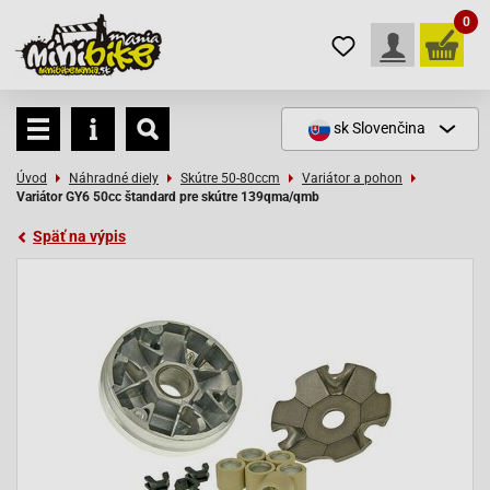
0
sk
Slovenčina
Úvod
Náhradné diely
Skútre 50-80ccm
Variátor a pohon
Variátor GY6 50cc štandard pre skútre 139qma/qmb
Späť na výpis