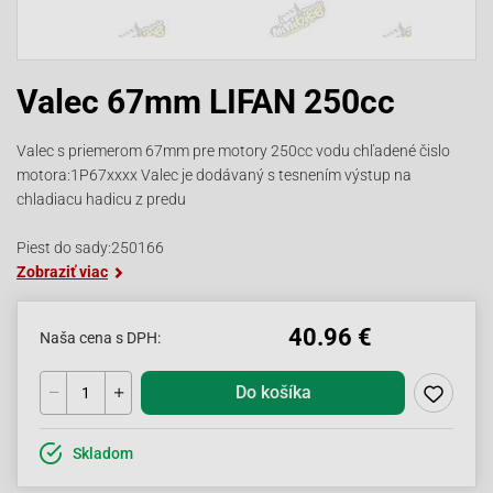
Valec 67mm LIFAN 250cc
Valec s priemerom 67mm pre motory 250cc vodu chľadené čislo
motora:1P67xxxx Valec je dodávaný s tesnením výstup na
chladiacu hadicu z predu
Piest do sady:250166
Zobraziť viac
40.96 €
Naša cena s DPH:
Do košíka
Skladom