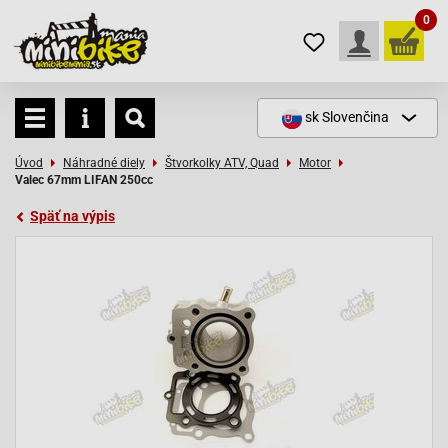
0
sk
Slovenčina
Úvod
Náhradné diely
Štvorkolky ATV, Quad
Motor
Valec 67mm LIFAN 250cc
Späť na výpis