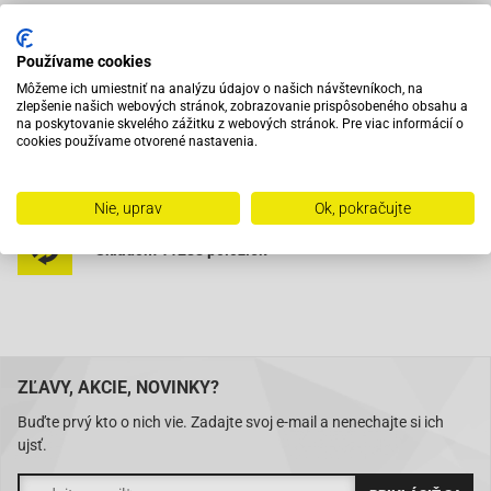
Vybavený servis s odborným vyškoleným personálom
Používame cookies
Môžeme ich umiestniť na analýzu údajov o našich návštevníkoch, na
zlepšenie našich webových stránok, zobrazovanie prispôsobeného obsahu a
Pri objednaní do 12:00 tovar zajtra u vás
na poskytovanie skvelého zážitku z webových stránok. Pre viac informácií o
cookies používame otvorené nastavenia.
Na trhu od roku 2007
Nie, uprav
Ok, pokračujte
Skladom 11288 položiek
ZĽAVY, AKCIE, NOVINKY?
Buďte prvý kto o nich vie. Zadajte svoj e-mail a nenechajte si ich
ujsť.