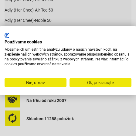
Adly (Her Chee)-Air Tec 50
Adly (Her Chee)-Noble 50
Adly (Her Chee)-Noble 50
Čítať viac
Adly (Her Chee)-Panther 50
Používame cookies
Môžeme ich umiestniť na analýzu údajov o našich návštevníkoch, na
Adly (Her Chee)-Panther 50
zlepšenie našich webových stránok, zobrazovanie prispôsobeného obsahu a
na poskytovanie skvelého zážitku z webových stránok. Pre viac informácií o
Adly (Her Chee)-Silver Fox
Vybavený servis s odborným vyškoleným personálom
cookies používame otvorené nastavenia.
Adly (Her Chee)-TB 50 (Thunder Bike)
Aprilia-Area 51
Pri objednaní do 12:00 tovar zajtra u vás
Nie, uprav
Ok, pokračujte
Aprilia-Gulliver 50 AC
Na trhu od roku 2007
Aprilia-Gulliver 50 LC
Aprilia-Rally 50 AC
Skladom 11288 položiek
Aprilia-Rally 50 LC
Aprilia-SR 50 AC (94-97)