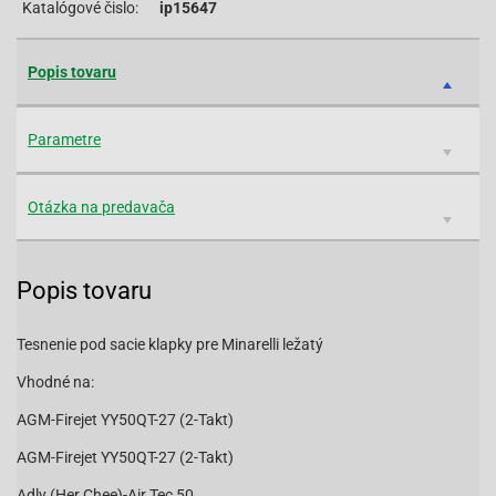
Katalógové čislo:
ip15647
Popis tovaru
Parametre
Otázka na predavača
Popis tovaru
Tesnenie pod sacie klapky pre Minarelli ležatý
Vhodné na:
AGM-Firejet YY50QT-27 (2-Takt)
AGM-Firejet YY50QT-27 (2-Takt)
Adly (Her Chee)-Air Tec 50