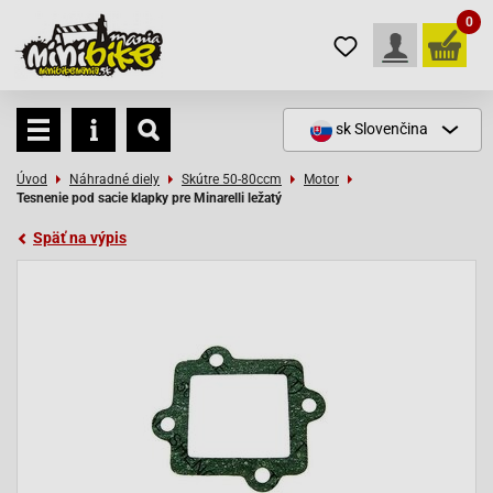
0
sk
Slovenčina
Úvod
Náhradné diely
Skútre 50-80ccm
Motor
Tesnenie pod sacie klapky pre Minarelli ležatý
Späť na výpis