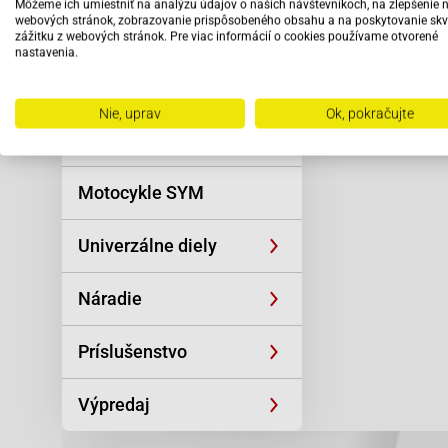
Môžeme ich umiestniť na analýzu údajov o našich návštevníkoch, na zlepšenie 
Reťaze
webových stránok, zobrazovanie prispôsobeného obsahu a na poskytovanie skv
Vybav
zážitku z webových stránok. Pre viac informácií o cookies používame otvorené
odbo
nastavenia.
Oblečenie a
pers
športová výstroj
Nie, uprav
Ok, pokračujte
Skútre SYM
Motocykle SYM
Univerzálne diely
Náradie
Príslušenstvo
Výpredaj