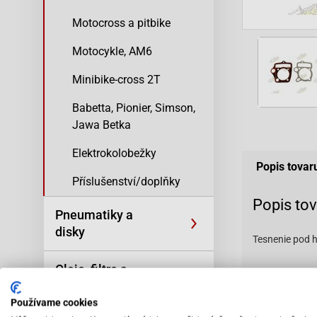
Motocross a pitbike
Motocykle, AM6
Minibike-cross 2T
Babetta, Pionier, Simson,
Jawa Betka
Elektrokolobežky
Popis tovar
Příslušenství/doplňky
Popis to
Pneumatiky a
disky
Tesnenie pod h
Oleje, filtre a
kozmetika
110110
Používame cookies