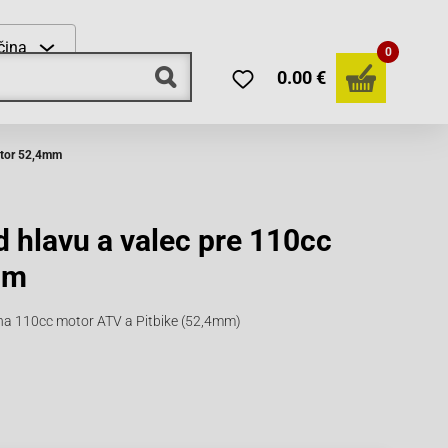
čina
0
0.00 €
otor 52,4mm
 hlavu a valec pre 110cc
mm
 na 110cc motor ATV a Pitbike (52,4mm)