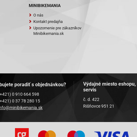
MINIBIKEMANIA
O nás
Kontakt predajňa
Upozornenie pre zákazníkov
Minibikemania.sk
Výdajné miesto eshopu,
bujete poradiť s objednávkou?
servis
(+421) 0 910 664 598
č. d. 422
(+421) 0 37 78 280 15
Rišňovce 951 21
info@minibikemania.sk