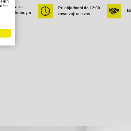
našich
elého
ený servis s
Pri objednaní do 12:00
Na
rným vyškoleným
tovar zajtra u vás
onálom