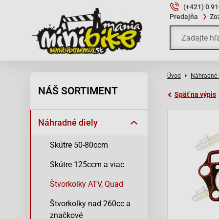
(+421) 0 9
Predajňa
Zo
Úvod
Náhradné 
NÁŠ SORTIMENT
Späť na výpis
Náhradné diely
Skútre 50-80ccm
Skútre 125ccm a viac
Štvorkolky ATV, Quad
Štvorkolky nad 260cc a
značkové