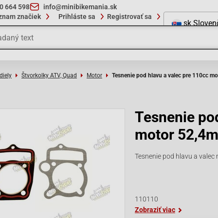
10 664 598
info@minibikemania.sk
znam značiek
Prihláste sa
Registrovať sa
sk
Sloven
diely
Štvorkolky ATV, Quad
Motor
Tesnenie pod hlavu a valec pre 110cc m
Tesnenie pod
motor 52,4
Tesnenie pod hlavu a valec
110110
Zobraziť viac