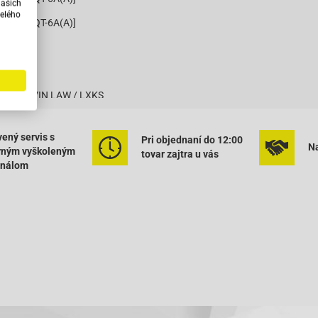
našich
elého
 [QM50QT-6A(A)]
 4T
 4T
SC50 4T VIN LAW / LXKS
SC50 4T VIN LAW / LXKS
ený servis s
Pri objednaní do 12:00
SC50 4T VIN LWGT
Na
rným vyškoleným
tovar zajtra u vás
onálom
SC50 4T VIN LWGT
T-11 Retro
T-11 Retro
QT-12A1 Rebel
QT-12A1 Rebel
QT-12C1
QT-12C1