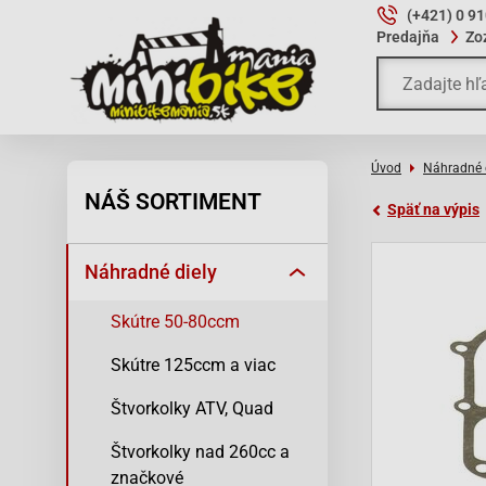
(+421) 0 9
Predajňa
Zo
Úvod
Náhradné 
NÁŠ SORTIMENT
Späť na výpis
Náhradné diely
Skútre 50-80ccm
Skútre 125ccm a viac
Štvorkolky ATV, Quad
Štvorkolky nad 260cc a
značkové