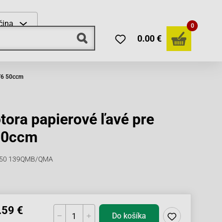
čina
0
0.00 €
GY6 50ccm
ora papierové ľavé pre
50ccm
Y6 50 139QMB/QMA
.59 €
Do košíka