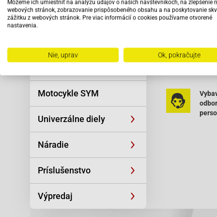
Môžeme ich umiestniť na analýzu údajov o našich návštevníkoch, na zlepšenie 
Reťaze
webových stránok, zobrazovanie prispôsobeného obsahu a na poskytovanie skv
AGM-GMX 500
zážitku z webových stránok. Pre viac informácií o cookies používame otvorené
nastavenia.
Oblečenie a
Baja-BE500 50
športová výstroj
Baja-BE500 50
Nie, uprav
Ok, pokračujte
Čítať viac
Baja-Suncity 
Skútre SYM
Baja-Suncity 
Motocykle SYM
Vybav
Baja-Suncity 
odbo
pers
Baja-Suncity 
Univerzálne diely
Baotian-BT49Q
Náradie
Baotian-BT49Q
Baotian-BT49
Príslušenstvo
Baotian-BT49
Výpredaj
Baotian-BT49
Baotian-BT49