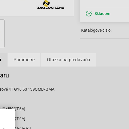
Skladom
Katalógové čislo:
u
Parametre
Otázka na predavača
varu
ierové 4T GY6 50 139QMB/QMA
 [QM50QT-6A]
 [QM50QT-6A]
 [QM50QT-6A(A)]