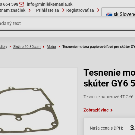
10 664 598
info@minibikemania.sk
znam značiek
Prihláste sa
Registrovať sa
sk
Sloven
diely
Skútre 50-80ccm
Motor
Tesnenie motora papierové ľavé pre skúter 
Tesnenie mot
skúter GY6 
Tesnenie papierové 4T G
Zobraziť viac
3
Naša cena s DPH: