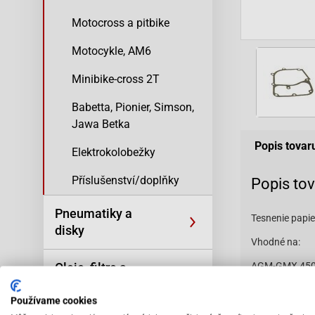
Motocross a pitbike
Motocykle, AM6
Minibike-cross 2T
Babetta, Pionier, Simson,
Jawa Betka
Popis tovar
Elektrokolobežky
Příslušenství/doplňky
Popis to
Pneumatiky a
Tesnenie pap
disky
Vhodné na:
Oleje, filtre a
AGM-GMX 450
kozmetika
AGM-GMX 450
Používame cookies
AGM-GMX 500