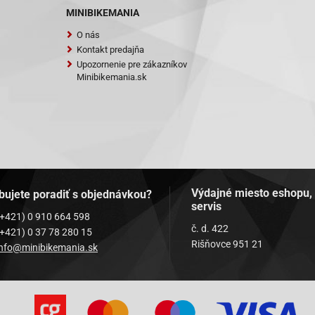
MINIBIKEMANIA
QT-12D Hero
O nás
QT-12D Hero
Kontakt predajňa
Upozornenie pre zákazníkov
QT-12E Rocky
Minibikemania.sk
QT-12E Rocky
QT-12F Tanco
QT-12F Tanco
QT-12G
QT-12G
Výdajné miesto eshopu,
bujete poradiť s objednávkou?
servis
T-12P1 Tiger
(+421) 0 910 664 598
č. d. 422
(+421) 0 37 78 280 15
T-12P1 Tiger
Rišňovce 951 21
info@minibikemania.sk
QT-20A2
QT-20A2
T-2A Big Panther