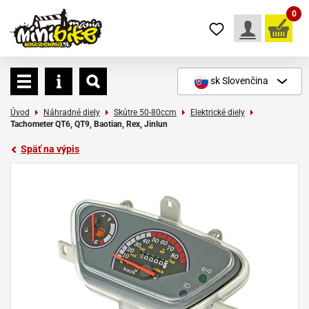
0
sk
Slovenčina
Úvod
Náhradné diely
Skútre 50-80ccm
Elektrické diely
Tachometer QT6, QT9, Baotian, Rex, Jinlun
Späť na výpis