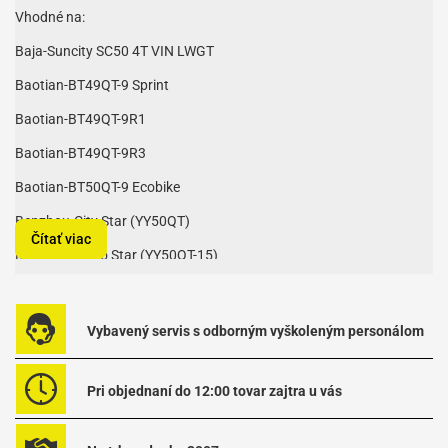
Vhodné na:
Baja-Suncity SC50 4T VIN LWGT
Baotian-BT49QT-9 Sprint
Baotian-BT49QT-9R1
Baotian-BT49QT-9R3
Baotian-BT50QT-9 Ecobike
Benzhou-City Star (YY50QT)
Čítať viac
Benzhou-Retro Star (YY50QT-15)
Buffalo-Wind 50
Dazon-Diamondback 50 4T
Vybavený servis s odborným vyškoleným personálom
Eppella-GMX 50 4-Takt
Explorer (A.T.U)-City Star (YY50QT)
Pri objednaní do 12:00 tovar zajtra u vás
Explorer (A.T.U)-Level 100 (ZS50QT)