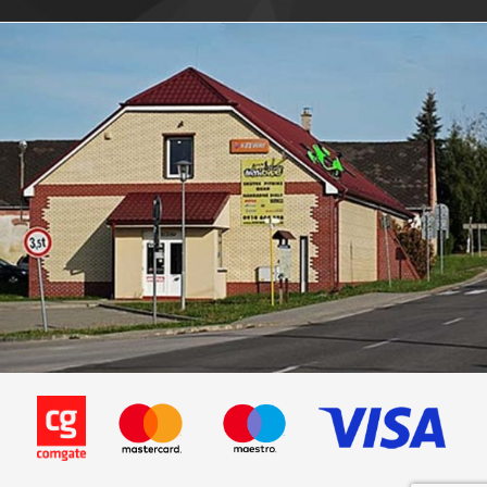
Sukida-Sprint-12 50 (SK50QT-B)
SunL-SL50QT-7 50 4T
Tank-Urban 50 4T
Xinling-XL50QT-B
Xintian (Kinroad)-XT50QT
Zhongyu-ZY50QT-7
Zongshen-ZS50QT-4 (Cab 50)
BT25001