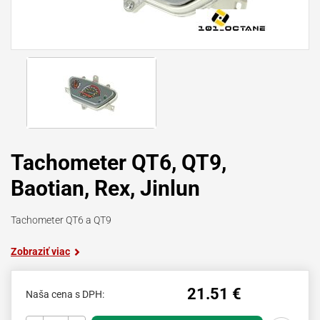
Tachometer QT6, QT9,
Baotian, Rex, Jinlun
Tachometer QT6 a QT9
Zobraziť viac
21.51 €
Naša cena s DPH: