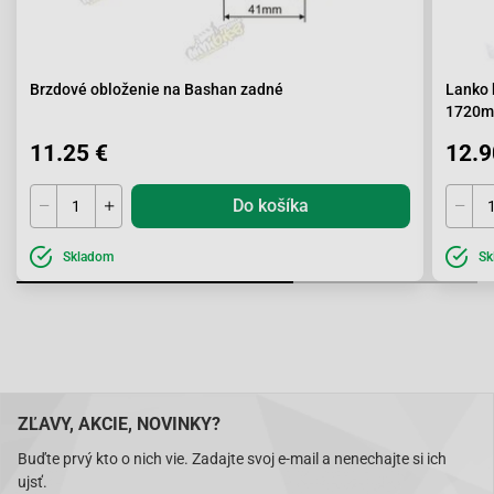
Brzdové obloženie na Bashan zadné
Lanko 
1720
11.25 €
12.9
Do košíka
Skladom
Sk
ZĽAVY, AKCIE, NOVINKY?
Buďte prvý kto o nich vie. Zadajte svoj e-mail a nenechajte si ich
ujsť.