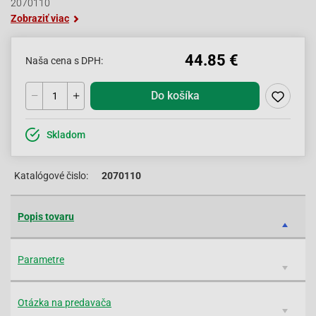
2070110
Zobraziť viac
44.85 €
Naša cena s DPH:
Do košíka
Skladom
Katalógové čislo:
2070110
Popis tovaru
Parametre
Otázka na predavača