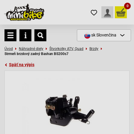
0
sk
Slovenčina
Úvod
Náhradné diely
Štvorkolky ATV, Quad
Brzdy
Strmeň brzdový zadný Bashan BS200s7
Späť na výpis