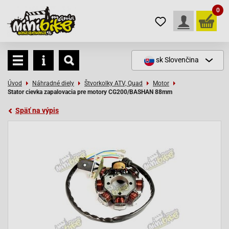
0
sk
Slovenčina
Úvod
Náhradné diely
Štvorkolky ATV, Quad
Motor
Stator cievka zapalovacia pre motory CG200/BASHAN 88mm
Späť na výpis