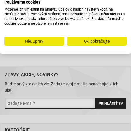
Používame cookies
Pri objednaní do 12:00 tovar zajtra u vás
Môžeme ich umiestniť na analýzu údajov o našich návštevníkoch, na
zlepšenie našich webových stránok, zobrazovanie prispôsobeného obsahu a
na poskytovanie skvelého zážitku z webových stránok. Pre viac informácií o
Na trhu od roku 2007
cookies používame otvorené nastavenia.
Skladom 11288 položiek
Nie, uprav
Ok, pokračujte
ZĽAVY, AKCIE, NOVINKY?
Buďte prvý kto o nich vie. Zadajte svoj e-mail a nenechajte si ich
ujsť.
KATEGÓRIE