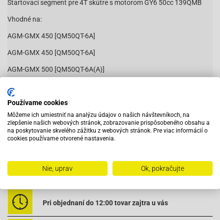
Štartovací segment pre 4T skútre s motorom GY6 50cc 139QMB
Vhodné na:
AGM-GMX 450 [QM50QT-6A]
AGM-GMX 450 [QM50QT-6A]
AGM-GMX 500 [QM50QT-6A(A)]
AGM-GMX 500 [QM50QT-6A(A)]
Používame cookies
Baja-BE500 50 4T
Môžeme ich umiestniť na analýzu údajov o našich návštevníkoch, na
Baja-BE500 50 4T
zlepšenie našich webových stránok, zobrazovanie prispôsobeného obsahu a
Čítať viac
na poskytovanie skvelého zážitku z webových stránok. Pre viac informácií o
Baja-Suncity SC50 4T VIN LAW / LXKS
cookies používame otvorené nastavenia.
Baja-Suncity SC50 4T VIN LAW / LXKS
Nie, uprav
Ok, pokračujte
Baja-Suncity SC50 4T VIN LWGT
Vybavený servis s odborným vyškoleným personálom
Baja-Suncity SC50 4T VIN LWGT
Baotian-BT49QT-11 Retro
Pri objednaní do 12:00 tovar zajtra u vás
Baotian-BT49QT-11 Retro