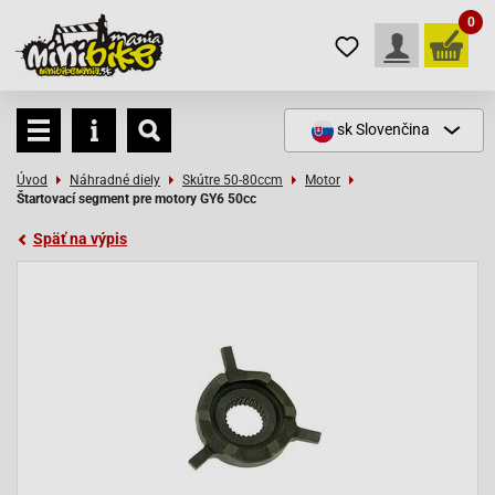
0
sk
Slovenčina
Úvod
Náhradné diely
Skútre 50-80ccm
Motor
Štartovací segment pre motory GY6 50cc
Späť na výpis