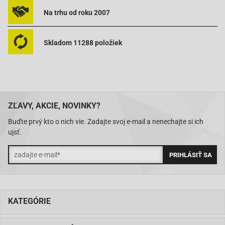
Na trhu od roku 2007
Baotian-BT49QT-12A1 Rebel
Baotian-BT49QT-12A1 Rebel
Skladom 11288 položiek
Baotian-BT49QT-12C1
Baotian-BT49QT-12C1
Baotian-BT49QT-12D Hero
Baotian-BT49QT-12D Hero
ZĽAVY, AKCIE, NOVINKY?
Baotian-BT49QT-12E Rocky
Buďte prvý kto o nich vie. Zadajte svoj e-mail a nenechajte si ich
ujsť.
Baotian-BT49QT-12E Rocky
Baotian-BT49QT-12F Tanco
Baotian-BT49QT-12F Tanco
Baotian-BT49QT-12G
KATEGÓRIE
Baotian-BT49QT-12G
Baotian-BT49QT-12P1 Tiger