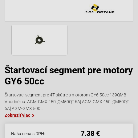
Štartovací segment pre motory
GY6 50cc
Štartovací segment pre 4T skútre s motorom GY6 50cc 139QMB
Vhodné na: AGM-GMX 450 [QM50QT-6A] AGM-GMX 450 [QM50QT-
6A] AGM-GMX 500...
Zobraziť viac
7.38 €
Naša cena s DPH: