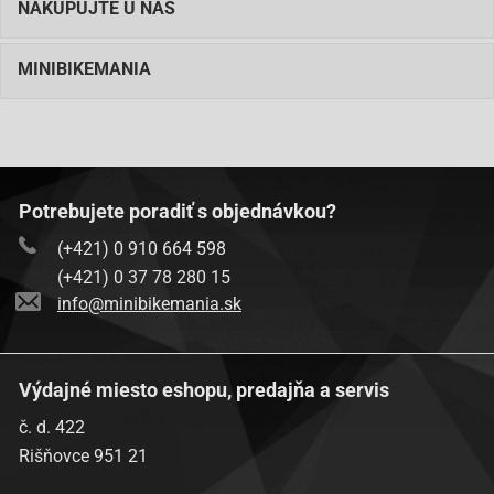
NAKUPUJTE U NÁS
Baotian-BT49QT-12P1 Tiger
Baotian-BT49QT-20A2
MINIBIKEMANIA
Baotian-BT49QT-20A2
Baotian-BT49QT-2A Big Panther
Baotian-BT49QT-2A Big Panther
Potrebujete poradiť s objednávkou?
Baotian-BT49QT-2C Falcon
(+421) 0 910 664 598
Baotian-BT49QT-2C Falcon
(+421) 0 37 78 280 15
Baotian-BT49QT-3
info@minibikemania.sk
Baotian-BT49QT-3
Baotian-BT49QT-6A1
Výdajné miesto eshopu, predajňa a servis
Baotian-BT49QT-6A1
č. d. 422
Baotian-BT49QT-6A4
Rišňovce 951 21
Baotian-BT49QT-6A4