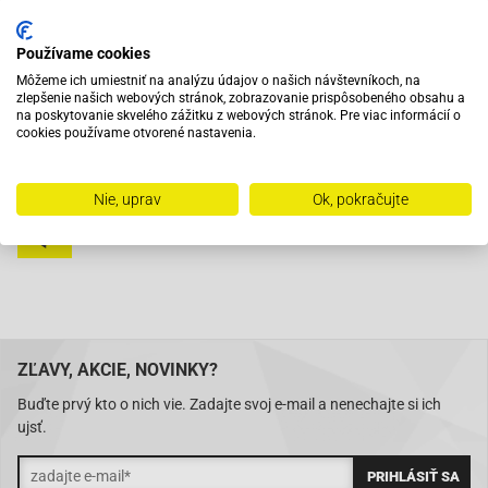
Vybavený servis s odborným vyškoleným personálom
Používame cookies
Môžeme ich umiestniť na analýzu údajov o našich návštevníkoch, na
zlepšenie našich webových stránok, zobrazovanie prispôsobeného obsahu a
Pri objednaní do 12:00 tovar zajtra u vás
na poskytovanie skvelého zážitku z webových stránok. Pre viac informácií o
cookies používame otvorené nastavenia.
Na trhu od roku 2007
Nie, uprav
Ok, pokračujte
Skladom 11288 položiek
ZĽAVY, AKCIE, NOVINKY?
Buďte prvý kto o nich vie. Zadajte svoj e-mail a nenechajte si ich
ujsť.