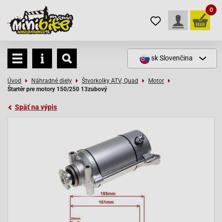
0
sk
Slovenčina
Úvod
Náhradné diely
Štvorkolky ATV, Quad
Motor
Štartér pre motory 150/250 13zubový
Späť na výpis