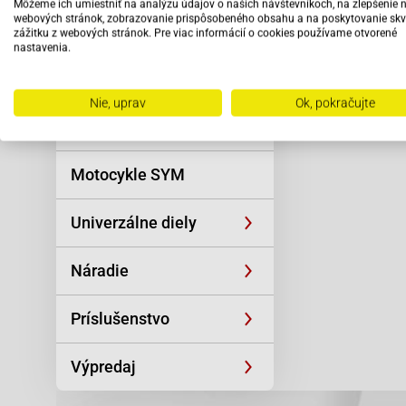
Môžeme ich umiestniť na analýzu údajov o našich návštevníkoch, na zlepšenie 
Reťaze
webových stránok, zobrazovanie prispôsobeného obsahu a na poskytovanie skv
zážitku z webových stránok. Pre viac informácií o cookies používame otvorené
nastavenia.
Oblečenie a
športová výstroj
Nie, uprav
Ok, pokračujte
Skútre SYM
Motocykle SYM
Univerzálne diely
Náradie
Príslušenstvo
Výpredaj