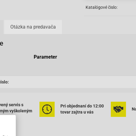
Katalógové čislo:
Otázka na predavača
e
Parameter
islo:
ený servis s
Pri objednaní do 12:00
Na
rným vyškoleným
tovar zajtra u vás
onálom