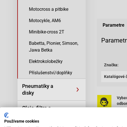
Motocross a pitbike
Motocykle, AM6
Parametre
Minibike-cross 2T
Parametr
Babetta, Pionier, Simson,
Jawa Betka
Elektrokolobežky
Značka:
Příslušenství/doplňky
Katalógové č
Pneumatiky a
disky
Vybav
odbo
Oleje, filtre a
pers
kozmetika
Používame cookies