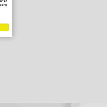
našich
elého