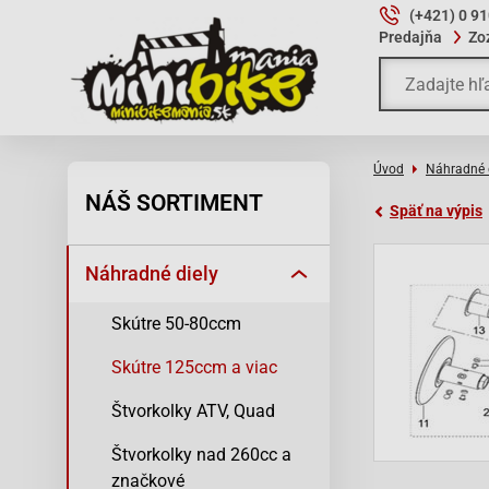
(+421) 0 9
Predajňa
Zo
Úvod
Náhradné 
NÁŠ SORTIMENT
Späť na výpis
Náhradné diely
Skútre 50-80ccm
Skútre 125ccm a viac
Štvorkolky ATV, Quad
Štvorkolky nad 260cc a
značkové