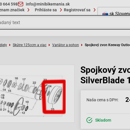
10 664 598
info@minibikemania.sk
znam značiek
Prihláste sa
Registrovať sa
sk
Sloven
diely
Skútre 125ccm a viac
Variátor a pohon
Spojkový zvon Keeway Outloo
Spojkový zv
SilverBlade 
2
Naša cena s DPH:
Skladom