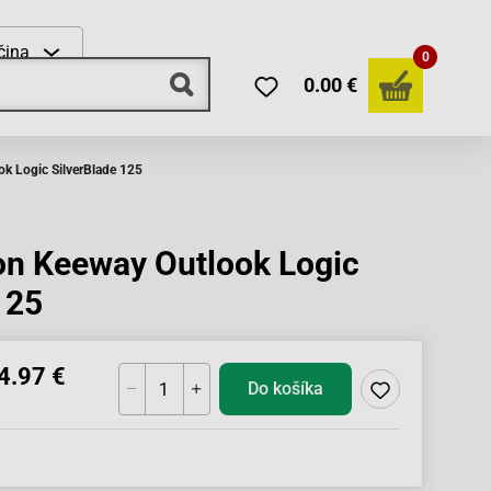
čina
0
0.00 €
k Logic SilverBlade 125
on Keeway Outlook Logic
125
4.97 €
Do košíka