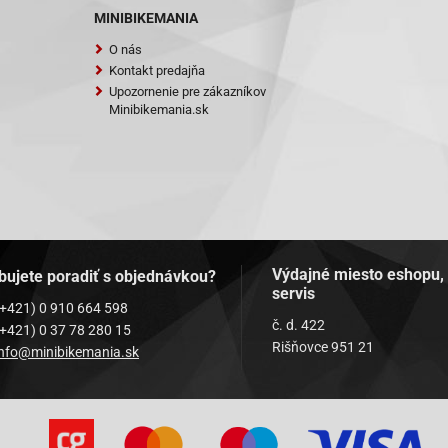
MINIBIKEMANIA
O nás
Kontakt predajňa
Upozornenie pre zákazníkov
Minibikemania.sk
Výdajné miesto eshopu,
bujete poradiť s objednávkou?
servis
(+421) 0 910 664 598
č. d. 422
(+421) 0 37 78 280 15
Rišňovce 951 21
info@minibikemania.sk