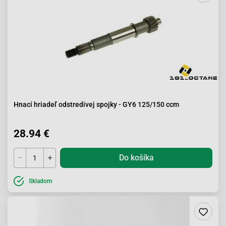
Hnací hriadeľ odstredivej spojky - GY6 125/150 ccm
28.94 €
Do košíka
Skladom