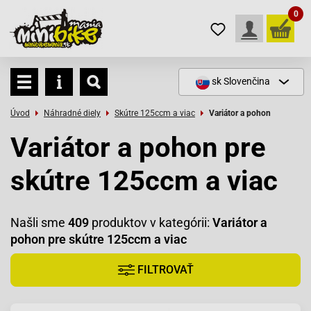
0
sk
Slovenčina
Úvod
Náhradné diely
Skútre 125ccm a viac
Variátor a pohon
Variátor a pohon pre
skútre 125ccm a viac
Našli sme
409
produktov v kategórii:
Variátor a
pohon pre skútre 125ccm a viac
FILTROVAŤ