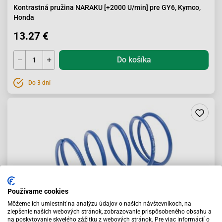
Kontrastná pružina NARAKU [+2000 U/min] pre GY6, Kymco,
Honda
13.27 €
Do košíka
Do 3 dní
Používame cookies
Môžeme ich umiestniť na analýzu údajov o našich návštevníkoch, na
zlepšenie našich webových stránok, zobrazovanie prispôsobeného obsahu a
na poskytovanie skvelého zážitku z webových stránok. Pre viac informácií o
Kontrastná pružina Polini +20% pre Piaggio 125-180ccm 4-