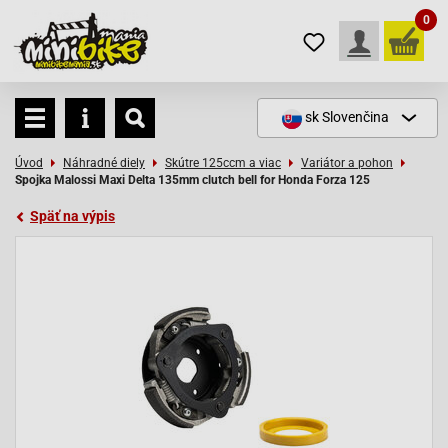
0
sk
Slovenčina
Úvod
Náhradné diely
Skútre 125ccm a viac
Variátor a pohon
Spojka Malossi Maxi Delta 135mm clutch bell for Honda Forza 125
Späť na výpis