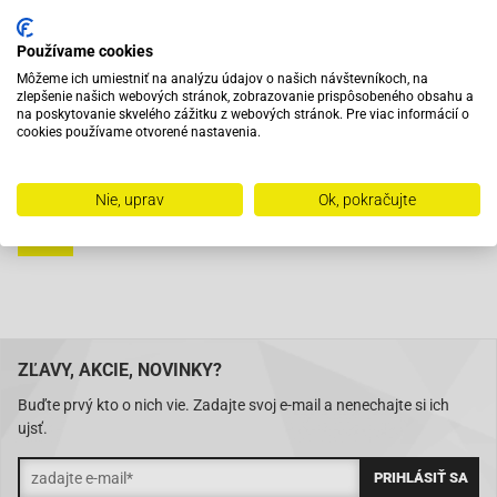
Vybavený servis s odborným vyškoleným personálom
Používame cookies
Môžeme ich umiestniť na analýzu údajov o našich návštevníkoch, na
Pri objednaní do 12:00 tovar zajtra u vás
zlepšenie našich webových stránok, zobrazovanie prispôsobeného obsahu a
na poskytovanie skvelého zážitku z webových stránok. Pre viac informácií o
cookies používame otvorené nastavenia.
Na trhu od roku 2007
Nie, uprav
Ok, pokračujte
Skladom 11288 položiek
ZĽAVY, AKCIE, NOVINKY?
Buďte prvý kto o nich vie. Zadajte svoj e-mail a nenechajte si ich
ujsť.