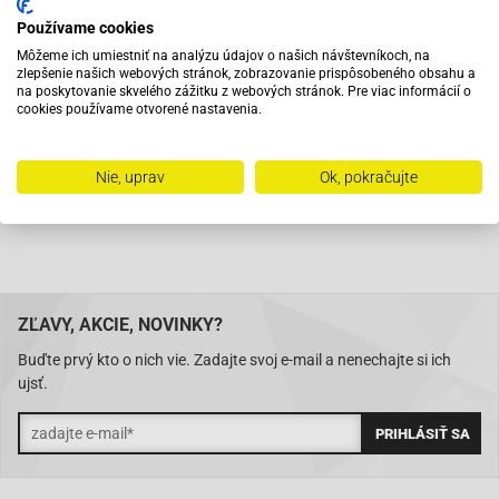
Používame cookies
Pri objednaní do 12:00 tovar zajtra u vás
Môžeme ich umiestniť na analýzu údajov o našich návštevníkoch, na
zlepšenie našich webových stránok, zobrazovanie prispôsobeného obsahu a
na poskytovanie skvelého zážitku z webových stránok. Pre viac informácií o
cookies používame otvorené nastavenia.
Na trhu od roku 2007
Nie, uprav
Ok, pokračujte
Skladom 11288 položiek
ZĽAVY, AKCIE, NOVINKY?
Buďte prvý kto o nich vie. Zadajte svoj e-mail a nenechajte si ich
ujsť.