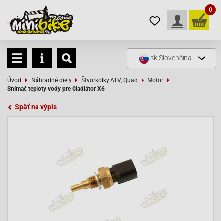
0
sk
Slovenčina
Úvod
Náhradné diely
Štvorkolky ATV, Quad
Motor
Snímač teploty vody pre Gladiátor X6
Späť na výpis