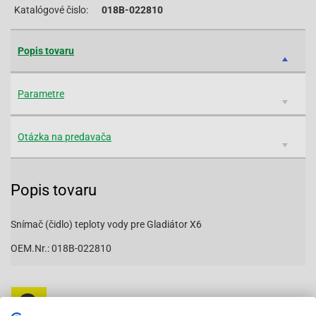
Katalógové čislo:
018B-022810
Popis tovaru
Parametre
Otázka na predavača
Popis tovaru
Snímač (čidlo) teploty vody pre Gladiátor X6
OEM.Nr.: 018B-022810
Vybavený servis s odborným vyškoleným personálom