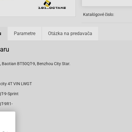
Katalógové čislo:
u
Parametre
Otázka na predavača
varu
 Baotian BT50QT-9, Benzhou City Star.
city 4T VIN LWGT
T-9-Sprint
QT-9R1-
QT-9R3-
QT-9S1