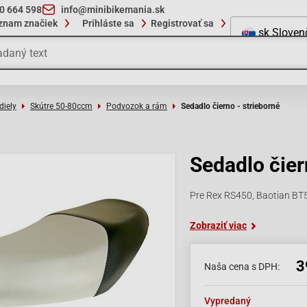
10 664 598
info@minibikemania.sk
znam značiek
Prihláste sa
Registrovať sa
sk
Sloven
diely
Skútre 50-80ccm
Podvozok a rám
Sedadlo čierno - strieborné
Sedadlo čier
Pre Rex RS450, Baotian BT5
Zobraziť viac
3
Naša cena s DPH:
Vypredaný