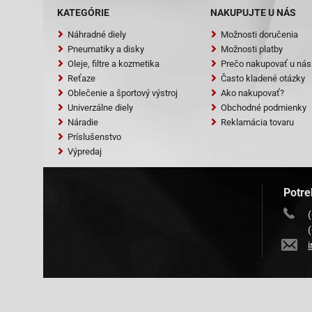
Huatian-HT50
KATEGÓRIE
NAKUPUJTE U NÁS
Jinlun Fighter
Náhradné diely
Možnosti doručenia
Jmstar Breez
Pneumatiky a disky
Možnosti platby
Oleje, filtre a kozmetika
Prečo nakupovať u nás
Sunny Jmstar
Reťaze
Často kladené otázky
Oblečenie a športový výstroj
Ako nakupovať?
Jonway Beta 
Univerzálne diely
Obchodné podmienky
Jonway YY50Q
Náradie
Reklamácia tovaru
Príslušenstvo
Karcher KM-50
Výpredaj
Longbo LB50Q
Motofino MF5
Potre
Motofino MF5
Motorro-Hawk 
Peugeot V-CLI
Pulse-BT49QT-
REX (Jinan Qi