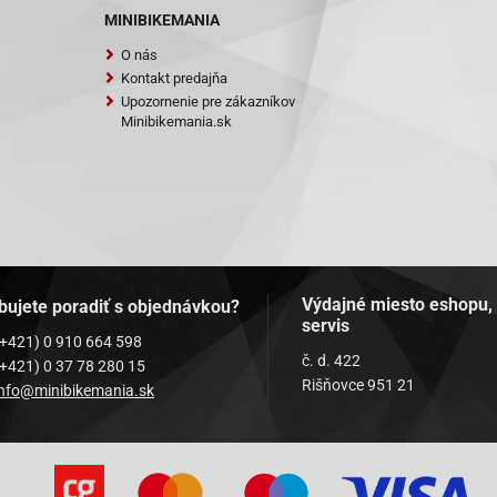
QT-16
MINIBIKEMANIA
-50 (JL50QT-5)
O nás
e-50-13 4T JSD50QT
Kontakt predajňa
Upozornenie pre zákazníkov
-50-27 4T JSD50QT
Minibikemania.sk
50-4T
T-6-4T
 4-Takt
T-6-4T 50
0QT 50-4T
Výdajné miesto eshopu,
bujete poradiť s objednávkou?
servis
0QT-2-4T 50
(+421) 0 910 664 598
č. d. 422
(+421) 0 37 78 280 15
50 (4T)
Rišňovce 951 21
info@minibikemania.sk
C
9 Scout
ngqi, Shenke)-Capriolo 50 [QM50QT-6A]