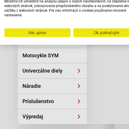
Môžeme ich umiestniť na analýzu údajov o našich návštevníkoch, na zlepšenie 
Baotian-BT49
Reťaze
webových stránok, zobrazovanie prispôsobeného obsahu a na poskytovanie skv
Čítať viac
zážitku z webových stránok. Pre viac informácií o cookies používame otvorené
Baotian BT50Q
nastavenia.
Oblečenie a
Benzhou-City 
športová výstroj
Vybav
Benzhou-Retro
Nie, uprav
Ok, pokračujte
odbo
Skútre SYM
pers
Buffalo Wind 
Dazon Diamon
Motocykle SYM
Eppel GMX-50 
Univerzálne diely
Explorer (A.T.
Explorer (A.T.
Náradie
Explorer (A.T.
Explorer (A.T.
Príslušenstvo
Flex-Sprint Te
Výpredaj
Flex-Sprint Te