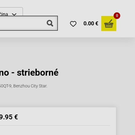
čina
0
0.00 €
no - strieborné
0QT-9, Benzhou City Star.
9.95 €