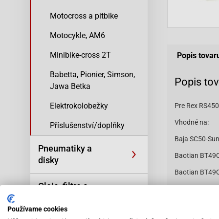
Motocross a pitbike
Motocykle, AM6
Minibike-cross 2T
Popis tovar
Babetta, Pionier, Simson,
Popis to
Jawa Betka
Elektrokolobežky
Pre Rex RS450,
Vhodné na:
Příslušenství/doplňky
Baja SC50-Sun
Pneumatiky a
Baotian BT49Q
disky
Baotian BT49
Oleje, filtre a
Baotian BT49
kozmetika
Baotian-BT49
Používame cookies