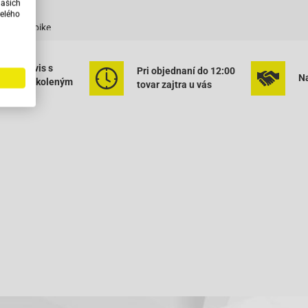
našich
QT-9S3
elého
T-9-Ecobike
Star (YY50QT)
ený servis s
Pri objednaní do 12:00
 Star (YY50QT-15)
Na
rným vyškoleným
tovar zajtra u vás
onálom
50
dback 50-4T
4-Takt
)-City Star (YY50QT)
)-Level 100 (ZS50QT)
) Retro-Star (YY50QT-15)
)-Wild Eagle (ZS50QT)
ch-10 50 (SK50QT-A)
ch-12 50 (SK50QT-B)