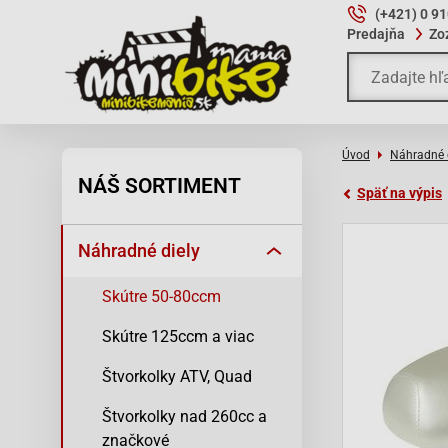
(+421) 0 9
Predajňa
Zo
Úvod
Náhradné 
NÁŠ SORTIMENT
Späť na výpis
Náhradné diely
Skútre 50-80ccm
Skútre 125ccm a viac
Štvorkolky ATV, Quad
Štvorkolky nad 260cc a
značkové