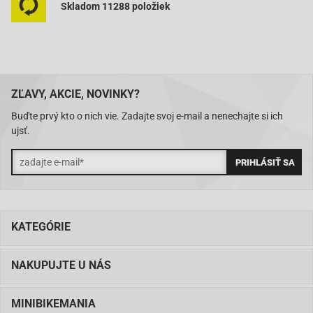
Skladom 11288 položiek
Baotian BT49QT-20A2-
Baotian BT49QT-2A-Big Panther
Baotian BT49QT-2C-Falcon
Baotian BT49QT-3-
ZĽAVY, AKCIE, NOVINKY?
Baotian BT49QT-6A1-
Buďte prvý kto o nich vie. Zadajte svoj e-mail a nenechajte si ich
Baotian BT49QT-6A4-
ujsť.
Baotian BT49QT-6B1-
Baotian BT49QT-6B4-
Baotian BT49QT-7-Smart Rider
Baotian BT49QT-9-Sprint
KATEGÓRIE
Baotian BT49QT-9F1-Eagle
NAKUPUJTE U NÁS
Baotian BT49QT-9F3-Eagle
Baotian BT49QT-9R1-
MINIBIKEMANIA