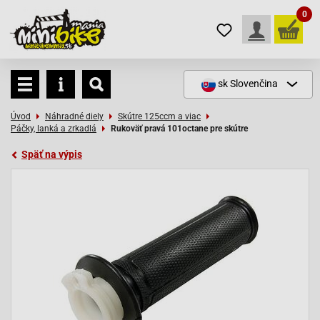
0
sk
Slovenčina
Úvod
Náhradné diely
Skútre 125ccm a viac
Páčky, lanká a zrkadlá
Rukoväť pravá 101octane pre skútre
Späť na výpis