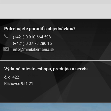
Baotian BT49QT-9R3-
Baotian-BT49QT-9S1
Baotian-BT49QT-9S3
Baotian BT50QT-11-Retro
Potrebujete poradiť s objednávkou?
Baotian BT50QT-9-Ecobike
(+421) 0 910 664 598
(+421) 0 37 78 280 15
Benzhou-City Star (YY50QT)
info@minibikemania.sk
Benzhou-Formula 2000 (YY50QT-6A)
Benzhou-Formula One (YY50QT-6)
Výdajné miesto eshopu, predajňa a servis
Benzhou-Retro Star (YY50QT-15)
č. d. 422
Benzhou-YY50QT-14
Rišňovce 951 21
Benzhou-YY50QT-26
Buffalo Wind 50
Dazon Diamondback 50-4T
Eppel GMX-50 4-Takt