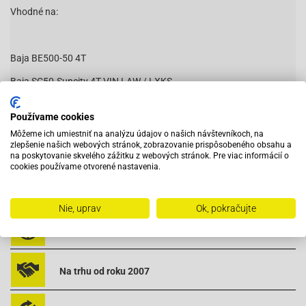
Vhodné na:
Baja BE500-50 4T
Baja SC50-Suncity 4T VIN LAW / LXKS
Baja SC50-Suncity 4T VIN LWGT
Používame cookies
Čítať viac
Baotian BT49QT-11-Retro
Môžeme ich umiestniť na analýzu údajov o našich návštevníkoch, na
zlepšenie našich webových stránok, zobrazovanie prispôsobeného obsahu a
Baotian BT49QT-12A1-Rebel
na poskytovanie skvelého zážitku z webových stránok. Pre viac informácií o
cookies používame otvorené nastavenia.
Baotian BT49QT-12C1-
Vybavený servis s odborným vyškoleným personálom
Baotian BT49QT-12D-Hero
Nie, uprav
Ok, pokračujte
Baotian-BT49QT-12E Rocky
Pri objednaní do 12:00 tovar zajtra u vás
Baotian-BT49QT-12F Tanco
Baotian BT49QT-12G-
Na trhu od roku 2007
Baotian BT49QT-12P1-Tiger