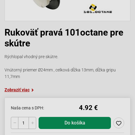
Rukoväť pravá 101octane pre
skútre
Rýchlopal vhodný pre skútre.
Vnútorný priemer Ø24mm , celková dĺžka 13mm, dĺžka gripu
11,7mm
Zobraziť viac
4.92 €
Naša cena s DPH:
Do košíka