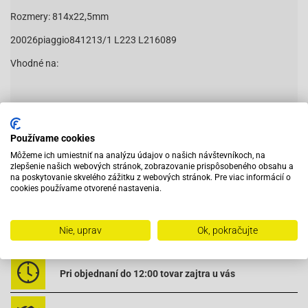
Rozmery: 814x22,5mm
20026piaggio841213/1 L223 L216089
Vhodné na:
APRILIA
Atlantic
125
APRILIA
Atlantic
125
APRILIA
Atlantic
125
Používame cookies
APRILIA
Atlantic
125
Môžeme ich umiestniť na analýzu údajov o našich návštevníkoch, na
APRILIA
Atlantic
125
zlepšenie našich webových stránok, zobrazovanie prispôsobeného obsahu a
Čítať viac
na poskytovanie skvelého zážitku z webových stránok. Pre viac informácií o
APRILIA
Atlantic
125
cookies používame otvorené nastavenia.
APRILIA
Atlantic
125
APRILIA
Atlantic
125
APRILIA
Mojito, Mojito Custom
125
Nie, uprav
Ok, pokračujte
Vybavený servis s odborným vyškoleným personálom
APRILIA
Mojito, Mojito Custom
125
APRILIA
Mojito, Mojito Custom
125
APRILIA
Mojito, Mojito Custom
125
Pri objednaní do 12:00 tovar zajtra u vás
APRILIA
Mojito, Mojito Custom
125
APRILIA
Mojito, Mojito Custom
125
APRILIA
Scarabeo 4T
100