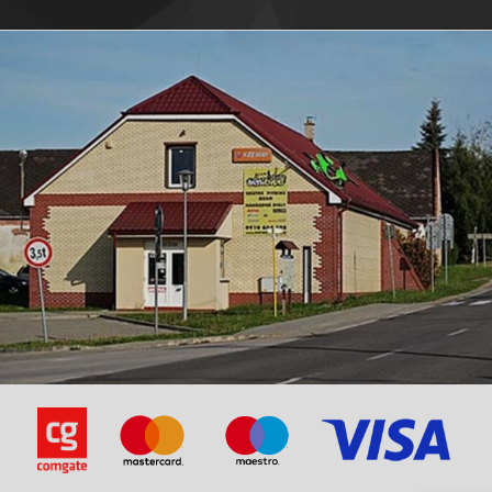
Gilera
VX Runner 4T (brzdič Hengtong )
125
Gilera
VX Runner 4T (brzdič Hengtong )
125
Gilera
VX Runner 4T (brzdič Hengtong )
125
Gilera
VX Runner 4T (brzdič Hengtong )
125
Gilera
VX Runner 4T (brzdič Hengtong )
125
Gilera
VX Runner 4T (brzdič Hengtong )
125
Gilera
VX Runner 4T (brzdič Hengtong )
125
Gilera
VX Runner 4T (brzdič Hengtong )
125
Gilera
VX Runner 4T (brzdič Hengtong )
125
ITALJET
Jet-Set
125
ITALJET
Jet-Set
125
ITALJET
Jet-Set
125
ITALJET
Jet-Set
125
ITALJET
Jet-Set
125
ITALJET
Jet-Set
150
ITALJET
Jet-Set
150
ITALJET
Jet-Set
150
ITALJET
Jet-Set
150
ITALJET
Jet-Set
150
ITALJET
Jet-Set
150
ITALJET
Torpedo
125
ITALJET
Torpedo
125