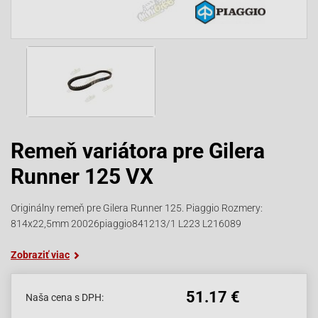
Remeň variátora pre Gilera
Runner 125 VX
Originálny remeň pre Gilera Runner 125. Piaggio Rozmery:
814x22,5mm 20026piaggio841213/1 L223 L216089
Zobraziť viac
51.17 €
Naša cena s DPH: