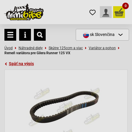
0
sk
Slovenčina
Úvod
Náhradné diely
Skútre 125ccm a viac
Variátor a pohon
Remeň variátora pre Gilera Runner 125 VX
Späť na výpis