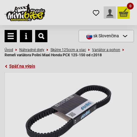
0
sk
Slovenčina
Úvod
Náhradné diely
Skútre 125ccm a viac
Variátor a pohon
Remeň variátora Polini Maxi Honda PCX 125-150 od r.2018
Späť na výpis