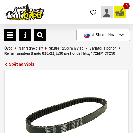
0
sk
Slovenčina
Úvod
Náhradné diely
Skútre 125ccm a viac
Variátor a pohon
Remeň variátora Bando 828x22,5x30 pre Honda Helix, 172MM CF250
Späť na výpis