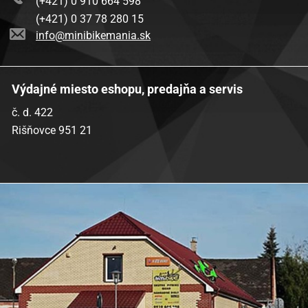
(+421) 0 910 664 598
(+421) 0 37 78 280 15
info@minibikemania.sk
Výdajné miesto eshopu, predajňa a servis
č. d. 422
Rišňovce 951 21