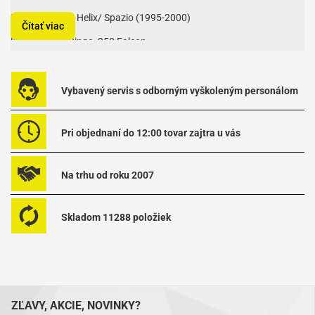
Honda 250 CH Helix/ Spazio (1995-2000)
Čítať viac
Kazuma 250 Dingo, 250 Falcon
MTR 200 Quad (2006-)
250 Boogie (2006-)
Vybavený servis s odborným vyškoleným personálom
250 Quad (2006-)
Pri objednaní do 12:00 tovar zajtra u vás
Piaggio 250 Hexagon GT (1998-2000)
250 Super Hexagon GTX (1998-2000) 23100KM1671 / 495158
Na trhu od roku 2007
Pre štvorkolky Access a CF moto 250cc
Skladom 11288 položiek
ZĽAVY, AKCIE, NOVINKY?