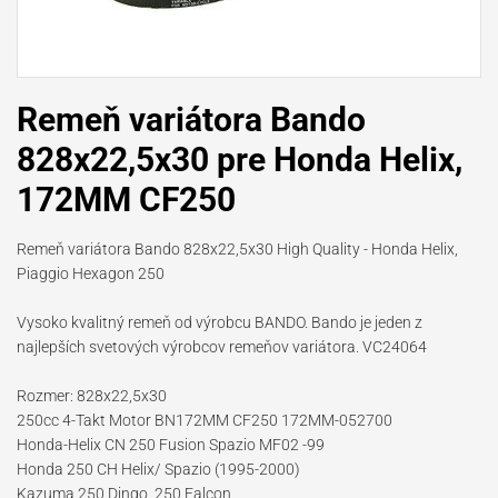
Remeň variátora Bando
828x22,5x30 pre Honda Helix,
172MM CF250
Remeň variátora Bando 828x22,5x30 High Quality - Honda Helix,
Piaggio Hexagon 250
Vysoko kvalitný remeň od výrobcu BANDO. Bando je jeden z
najlepších svetových výrobcov remeňov variátora. VC24064
Rozmer: 828x22,5x30
250cc 4-Takt Motor BN172MM CF250 172MM-052700
Honda-Helix CN 250 Fusion Spazio MF02 -99
Honda 250 CH Helix/ Spazio (1995-2000)
Kazuma 250 Dingo, 250 Falcon