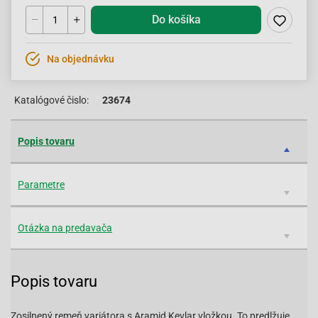
Do košíka
Na objednávku
Katalógové čislo:
23674
Popis tovaru
Parametre
Otázka na predavača
Popis tovaru
Zosilnený remeň variátora s Aramid Kevlar vložkou. To predlžuje