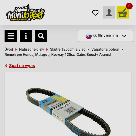
0
sk
Slovenčina
Úvod
Náhradné diely
Skútre 125ccm a viac
Variátor a pohon
Remeň pre Honda, Malaguti, Keeway 125cc, Gates Boost+ Aramid
Späť na výpis