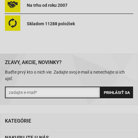
MALAGUTI
Blog
125
2010-2011
Na trhu od roku 2007
MALAGUTI
Centro ie
125
2008-2010
MBK
Skycruiser
125
2006-2010
Skladom 11288 položiek
YAMAHA
YP X-Max
125
2006-2011
Keeway
Outlook
125
ZĽAVY, AKCIE, NOVINKY?
OEM-Nr.:
COU31804 9802-31804
Buďte prvý kto o nich vie. Zadajte svoj e-mail a nenechajte si ich
ujsť.
KATEGÓRIE
NAKUPUJTE U NÁS