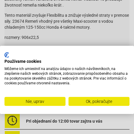
životnosť remeňa niekoľko krát .
Tento materiál zvyšuje Flexibilitu a znižuje výsledné straty v prenose
sily. 23674 Remeń vhodný pre všetky Maxi-scooter s vodou
chladeným 125-150cc Honda 4-taktné motory.
rozmery: 906x22,5
23674
Vhodné na:
Používame cookies
Môžeme ich umiestniť na analýzu údajov o našich návštevníkoch, na
zlepšenie našich webových stránok, zobrazovanie prispôsobeného obsahu a
Čítať viac
CPI
GTR, GTS
125
2002-2010
na poskytovanie skvelého zážitku z webových stránok. Pre viac informácií o
cookies používame otvorené nastavenia.
HONDA
FES Pantheon
125
1998-2006
HONDA
FES S-Wing
125
2007-2012
HONDA
FS Sonic
125
2003-2010
Nie, uprav
Ok, pokračujte
HONDA
NES @
125
2001-2005
Vybavený servis s odborným vyškoleným personálom
HONDA
PS i
125
2007-2011
HONDA
PS i
125
01-2008
HONDA
SES Dylan
150
2002-2009
Pri objednaní do 12:00 tovar zajtra u vás
HONDA
SH
125
2002-2008
HONDA
SH i
125
2009-2012