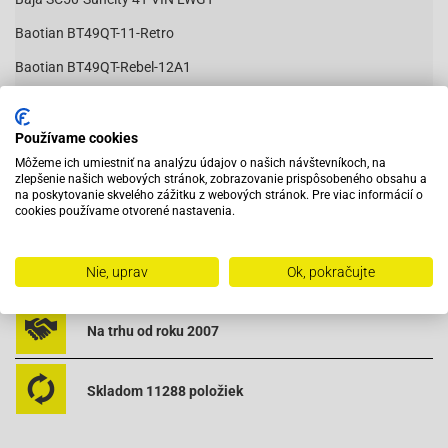
Baotian BT49QT-11-Retro
Baotian BT49QT-Rebel-12A1
Baotian BT49QT-12C1-
Čítať viac
Baotian BT49QT-12D-Hero
Používame cookies
Môžeme ich umiestniť na analýzu údajov o našich návštevníkoch, na
Baotian-BT49QT-12E Rocky
zlepšenie našich webových stránok, zobrazovanie prispôsobeného obsahu a
na poskytovanie skvelého zážitku z webových stránok. Pre viac informácií o
Baotian-BT49QT-12F Tanco
Vybavený servis s odborným vyškoleným personálom
cookies používame otvorené nastavenia.
Baotian BT49QT-12G-
Baotian BT49QT-12P1-Tiger
Pri objednaní do 12:00 tovar zajtra u vás
Nie, uprav
Ok, pokračujte
Baotian BT49QT-20A2-
Na trhu od roku 2007
Baotian BT49QT-2A-Big Panther
Baotian BT49QT-2C-Falcon
Skladom 11288 položiek
Baotian BT49QT-3-
Baotian BT49QT-6A1-