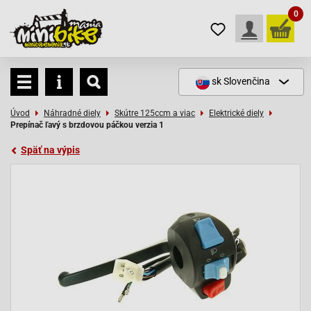
0
sk
Slovenčina
Úvod
Náhradné diely
Skútre 125ccm a viac
Elektrické diely
Prepínač ľavý s brzdovou páčkou verzia 1
Späť na výpis