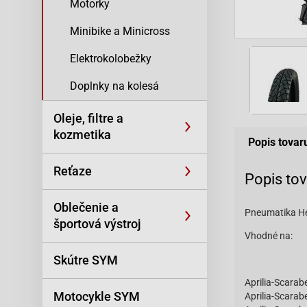
Motorky
Minibike a Minicross
Elektrokolobežky
Doplnky na kolesá
Oleje, filtre a
kozmetika
Popis tovar
Reťaze
Popis to
Oblečenie a
Pneumatika He
športová výstroj
Vhodné na:
Skútre SYM
Aprilia-Scarab
Motocykle SYM
Aprilia-Scara