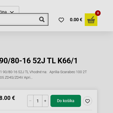
čina
0
0.00 €
90/80-16 52J TL K66/1
 90/80-16 52J TL Vhodné na: Aprilia-Scarabeo 100 2T
-05 ZD4S/ZD4V Apri...
8.00 €
Do košíka