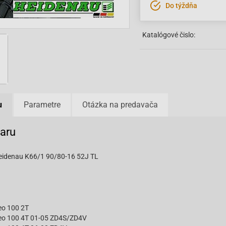
Do týždňa
Katalógové čislo:
u
Parametre
Otázka na predavača
varu
idenau K66/1 90/80-16 52J TL
eo 100 2T
beo 100 4T 01-05 ZD4S/ZD4V