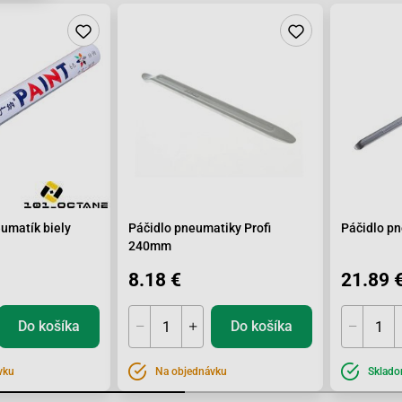
umatík biely
Páčidlo pneumatiky Profi
Páčidlo p
240mm
8.18 €
21.89 
Do košíka
Do košíka
vku
Na objednávku
Sklad