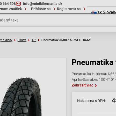
10 664 598
info@minibikemania.sk
znam značiek
Prihláste sa
Registrovať sa
sk
Sloven
y a disky
Skútre
16"
Pneumatika 90/80-16 52J TL K66/1
Pneumatika 
Pneumatika Heidenau K66/1
Aprilia-Scarabeo 100 4T 01
Zobraziť viac
4
Naša cena s DPH: