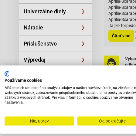
Aprilia-Scara
Aprilia-Scarab
Univerzálne diely
Aprilia-Scarab
Aprilia-Scarabe
Italjet-Torpedo
Náradie
Italjet-Torpedo
Čítať viac
Italjet-Torpedo
Príslušenstvo
Keeway-GOCC
Piaggio-Liber
Piaggio-Liber
Vybav
Výpredaj
Piaggio-Liber
odbo
Piaggio-Libert
pers
Piaggio-Libert
Piaggio-Liber
Používame cookies
Piaggio-Liber
Môžeme ich umiestniť na analýzu údajov o našich návštevníkoch, na zlepšenie 
Piaggio-Liber
webových stránok, zobrazovanie prispôsobeného obsahu a na poskytovanie skv
zážitku z webových stránok. Pre viac informácií o cookies používame otvorené
Piaggio-Liber
nastavenia.
Piaggio-Liber
Piaggio-Liber
SYM (Sanyang
Odporú
Nie, uprav
Ok, pokračujte
SYM (Sanyang
SYM (Sanyang