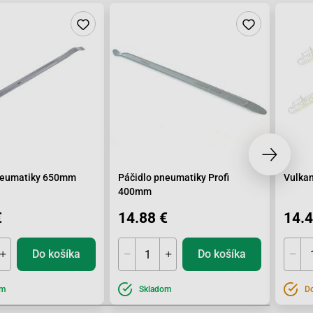
neumatiky 650mm
Páčidlo pneumatiky Profi
Vulkan
400mm
€
14.88 €
14.4
Do košíka
Do košíka
om
Skladom
Do