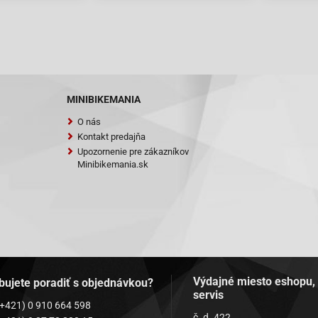
MINIBIKEMANIA
O nás
Kontakt predajňa
Upozornenie pre zákazníkov
Minibikemania.sk
Výdajné miesto eshopu,
bujete poradiť s objednávkou?
servis
(+421) 0 910 664 598
č. d. 422