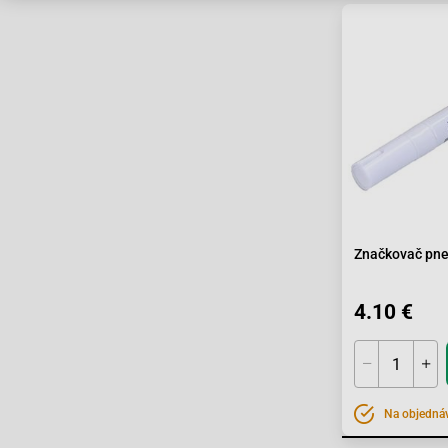
HDS25470
Značkovač pne
4.10 €
Na objedná