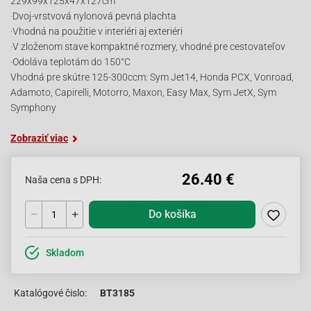
229x99x125x47x127cm
·Dvoj-vrstvová nylonová pevná plachta
·Vhodná na použitie v interiéri aj exteriéri
·V zloženom stave kompaktné rozmery, vhodné pre cestovateľov
·Odoláva teplotám do 150°C
Vhodná pre skútre 125-300ccm: Sym Jet14, Honda PCX, Vonroad,
Adamoto, Capirelli, Motorro, Maxon, Easy Max, Sym JetX, Sym
Symphony
Zobraziť viac
26.40 €
Naša cena s DPH:
Do košíka
Skladom
Katalógové čislo:
BT3185