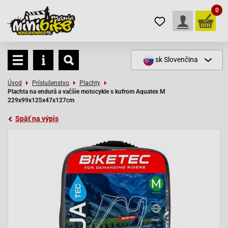
0
sk
Slovenčina
Úvod
Príslušenstvo
Plachty
Plachta na endurá a vačšie motocykle s kufrom Aquatex M
229x99x125x47x127cm
Späť na výpis