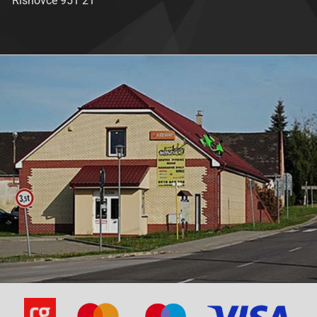
Rišňovce 951 21