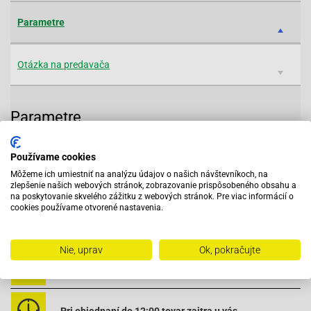
Parametre
Otázka na predavača
Parametre
Parameter
Popis
Používame cookies
Môžeme ich umiestniť na analýzu údajov o našich návštevníkoch, na
Značka:
Biketec
zlepšenie našich webových stránok, zobrazovanie prispôsobeného obsahu a
na poskytovanie skvelého zážitku z webových stránok. Pre viac informácií o
Katalógové čislo:
BT3185
cookies používame otvorené nastavenia.
Nie, uprav
Ok, pokračujte
Vybavený servis s odborným vyškoleným personálom