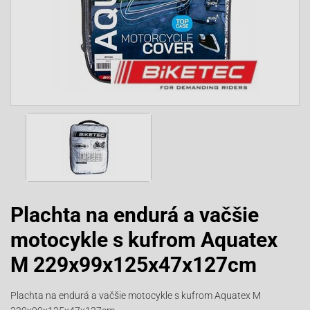
Plachta na endurá a vačšie
motocykle s kufrom Aquatex
M 229x99x125x47x127cm
Plachta na endurá a vačšie motocykle s kufrom Aquatex M