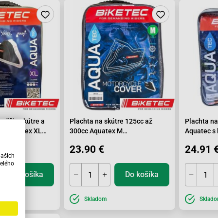
vačšie skútre a
Plachta na skútre 125cc až
Plachta na
le Aquatex XL
300cc Aquatex M
Aquatec s 
cm
229x99x125cm
203x83x1
23.90 €
24.91 
našich
elého
Do košíka
Do košíka
Skladom
Sklad