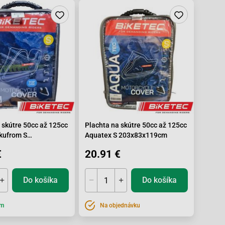
 skútre 50cc až 125cc
Plachta na skútre 50cc až 125cc
kufrom S
Aquatex S 203x83x119cm
19x36x112cm
€
20.91 €
Do košíka
Do košíka
om
Na objednávku