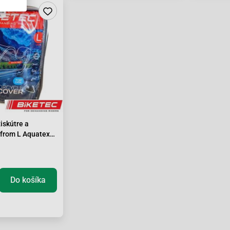
iskútre a
ufrom L Aquatex
x47x127cm
Do košíka