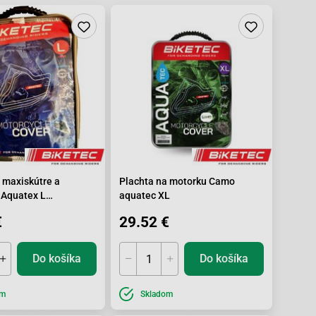
 maxiskútre a
Plachta na motorku Camo
 Aquatex L
aquatec XL
127cm
€
29.52 €
Do košíka
Do košíka
om
Skladom