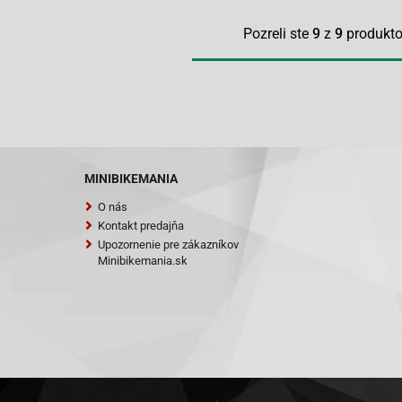
Pozreli ste
9
z
9
produkt
MINIBIKEMANIA
O nás
Kontakt predajňa
Upozornenie pre zákazníkov
Minibikemania.sk