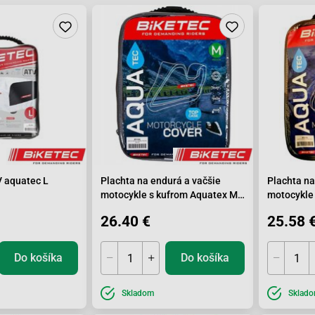
 aquatec L
Plachta na endurá a vačšie
Plachta na
motocykle s kufrom Aquatex M
motocykle
229x99x125x47x127cm
246x104x
26.40 €
25.58 
Do košíka
Do košíka
Skladom
Sklad