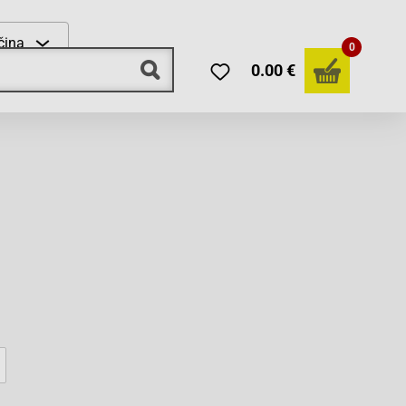
čina
0
0.00 €