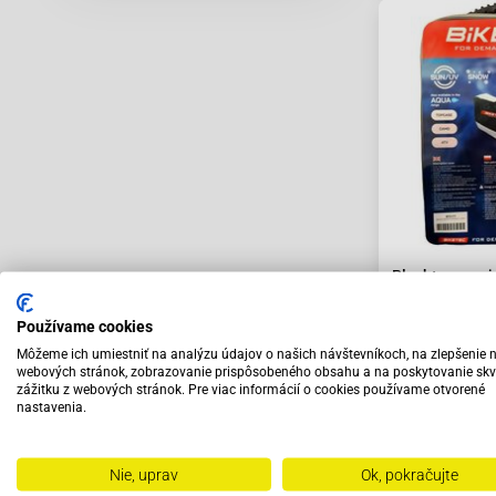
Plachta na naj
veľké motocyk
277x103x141
Používame cookies
30.65 €
Môžeme ich umiestniť na analýzu údajov o našich návštevníkoch, na zlepšenie 
webových stránok, zobrazovanie prispôsobeného obsahu a na poskytovanie skv
zážitku z webových stránok. Pre viac informácií o cookies používame otvorené
nastavenia.
Skladom
Nie, uprav
Ok, pokračujte