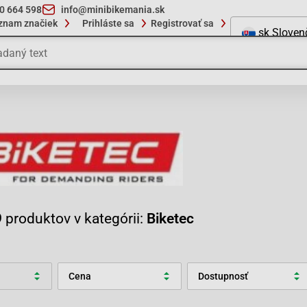
10 664 598
info@minibikemania.sk
znam značiek
Prihláste sa
Registrovať sa
sk
Sloven
9
produktov v kategórii:
Biketec
Cena
Dostupnosť