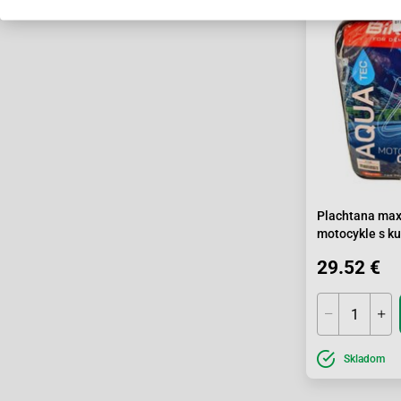
Plachtana max
motocykle s k
246x104x127
29.52 €
Skladom