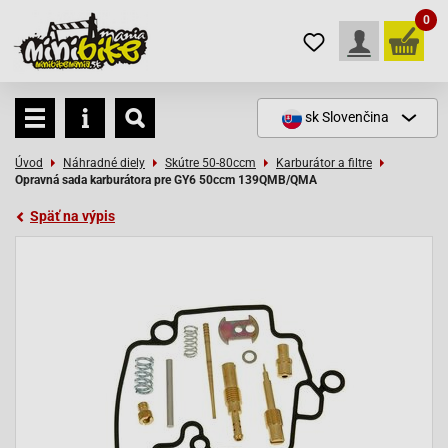
0
sk
Slovenčina
Úvod
Náhradné diely
Skútre 50-80ccm
Karburátor a filtre
Opravná sada karburátora pre GY6 50ccm 139QMB/QMA
Späť na výpis