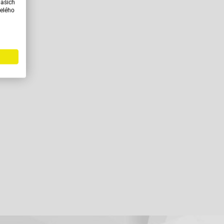
našich
elého