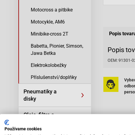
Motocross a pitbike
Motocykle, AM6
Popis tovar
Minibike-cross 2T
Babetta, Pionier, Simson,
Popis to
Jawa Betka
OEM: 91301-0
Elektrokolobežky
Příslušenství/doplňky
Vybav
odbo
Pneumatiky a
pers
disky
Oleje, filtre a
kozmetika
Používame cookies