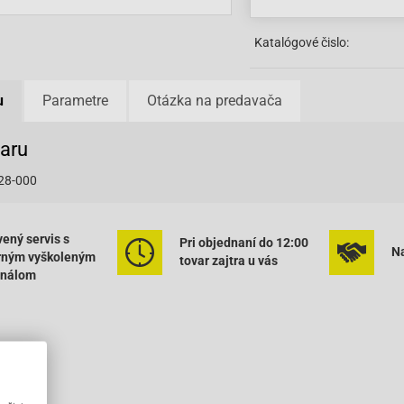
Katalógové čislo:
u
Parametre
Otázka na predavača
varu
28-000
ený servis s
Pri objednaní do 12:00
Na
rným vyškoleným
tovar zajtra u vás
onálom