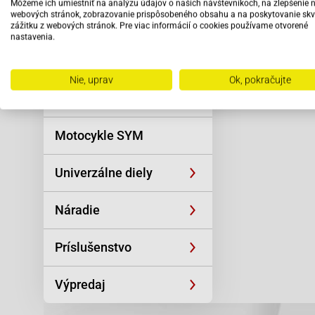
Môžeme ich umiestniť na analýzu údajov o našich návštevníkoch, na zlepšenie 
Reťaze
webových stránok, zobrazovanie prispôsobeného obsahu a na poskytovanie skv
zážitku z webových stránok. Pre viac informácií o cookies používame otvorené
nastavenia.
Oblečenie a
športová výstroj
Nie, uprav
Ok, pokračujte
Skútre SYM
Motocykle SYM
Univerzálne diely
Náradie
Príslušenstvo
Výpredaj