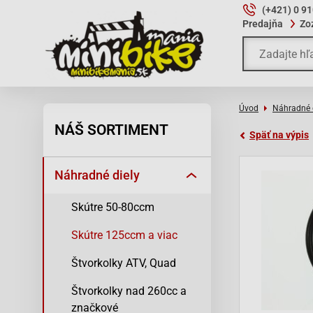
(+421) 0 9
Predajňa
Zo
Úvod
Náhradné 
NÁŠ SORTIMENT
Späť na výpis
Náhradné diely
Skútre 50-80ccm
Skútre 125ccm a viac
Štvorkolky ATV, Quad
Štvorkolky nad 260cc a
značkové