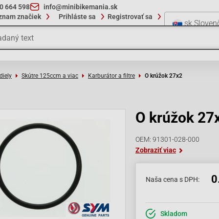
10 664 598
info@minibikemania.sk
znam značiek
Prihláste sa
Registrovať sa
sk
Sloven
diely
Skútre 125ccm a viac
Karburátor a filtre
O krúžok 27x2
O krúžok 27
OEM: 91301-028-000
Zobraziť viac
0
Naša cena s DPH:
Skladom