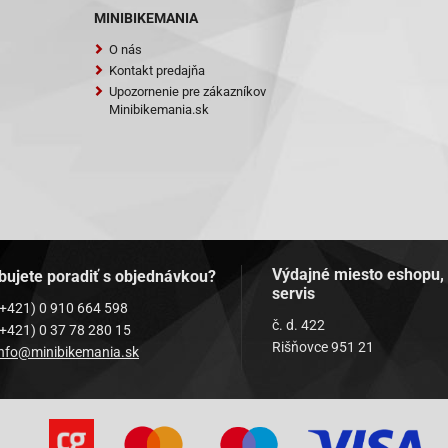
MINIBIKEMANIA
O nás
Kontakt predajňa
Upozornenie pre zákazníkov
Minibikemania.sk
Výdajné miesto eshopu,
bujete poradiť s objednávkou?
servis
(+421) 0 910 664 598
č. d. 422
(+421) 0 37 78 280 15
Rišňovce 951 21
info@minibikemania.sk