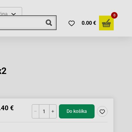
čina
0
0.00 €
x2
.40 €
Do košíka