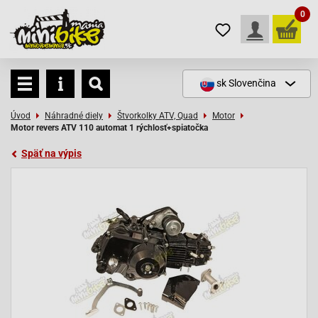
0
sk
Slovenčina
Úvod
Náhradné diely
Štvorkolky ATV, Quad
Motor
Motor revers ATV 110 automat 1 rýchlosť+spiatočka
Späť na výpis