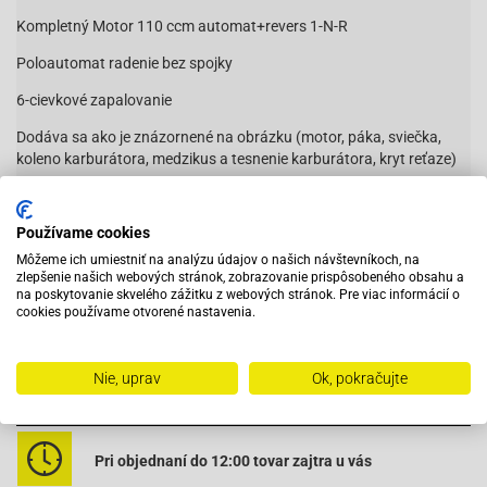
Kompletný Motor 110 ccm automat+revers 1-N-R
Poloautomat radenie bez spojky
6-cievkové zapalovanie
Dodáva sa ako je znázornené na obrázku (motor, páka, sviečka,
koleno karburátora, medzikus a tesnenie karburátora, kryt reťaze)
Motor ma 14z predné kolečko pre reťaz 420
1P52revers
Používame cookies
Môžeme ich umiestniť na analýzu údajov o našich návštevníkoch, na
433101
zlepšenie našich webových stránok, zobrazovanie prispôsobeného obsahu a
na poskytovanie skvelého zážitku z webových stránok. Pre viac informácií o
cookies používame otvorené nastavenia.
Nie, uprav
Ok, pokračujte
Vybavený servis s odborným vyškoleným personálom
Pri objednaní do 12:00 tovar zajtra u vás