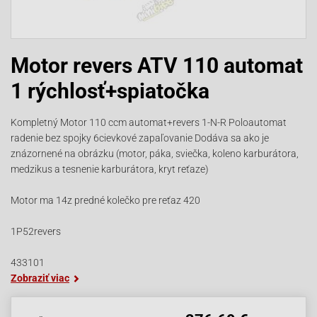
Motor revers ATV 110 automat
1 rýchlosť+spiatočka
Kompletný Motor 110 ccm automat+revers 1-N-R Poloautomat
radenie bez spojky 6cievkové zapaľovanie Dodáva sa ako je
znázornené na obrázku (motor, páka, sviečka, koleno karburátora,
medzikus a tesnenie karburátora, kryt reťaze)
Motor ma 14z predné kolečko pre reťaz 420
1P52revers
433101
Zobraziť viac