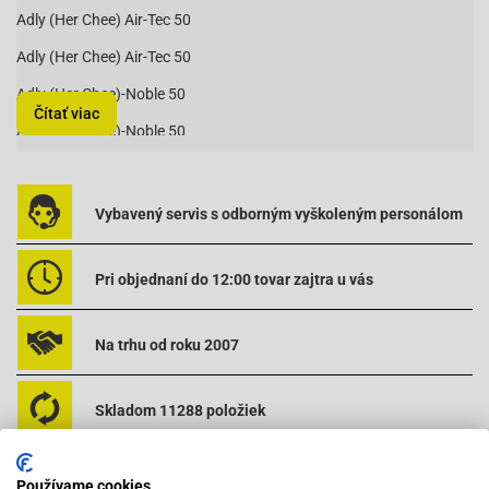
Adly (Her Chee) Air-Tec 50
Adly (Her Chee) Air-Tec 50
Adly (Her Chee)-Noble 50
Čítať viac
Adly (Her Chee)-Noble 50
Adly (Her Chee)-Panther 50
Adly (Her Chee)-Panther 50
Vybavený servis s odborným vyškoleným personálom
Baotian BT49QT-18C1-B010 (1E40QMA)
Baotian BT49QT-18C1-B010 (1E40QMA)
Pri objednaní do 12:00 tovar zajtra u vás
Baotian BT49QT-18E1-Rocky (1E40QMA)
Na trhu od roku 2007
Baotian BT49QT-18E1-Rocky (1E40QMA)
Baotian BT49QT-18F1-Tanco (1E40QMA)
Skladom 11288 položiek
Baotian BT49QT-18F1-Tanco (1E40QMA)
Baotian-BT49QT-20C (1E40QMA)
Používame cookies