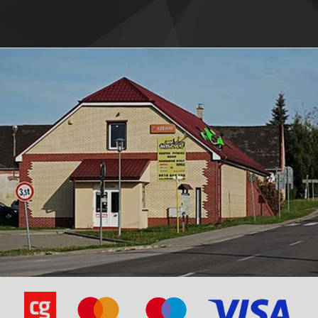
Generic XOR-50
Jackfox-YY50QT-27 (2-stroke)
Jackfox-YY50QT-27 (2-stroke)
Keeway ARN-50 2009 -
Keeway ARN-50 2009 -
Keeway-EASY 50, 2009 -
Keeway-F-ACT 50 -2008
Keeway-F-ACT 50 -2008
Keeway-F-ACT 50, 2009 -
Keeway-F-ACT 50, 2009 -
Keeway-F-ACT 50 NKD Naked
Keeway-F-ACT 50 NKD Naked
Keeway-F-ACT 50 Racing SP 2009 -