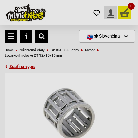
0
sk
Slovenčina
Úvod
Náhradné diely
Skútre 50-80ccm
Motor
Ložisko ihličkové 2T 12x15x13mm
Späť na výpis