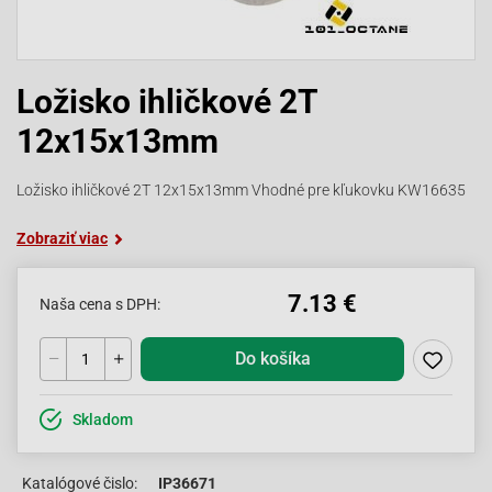
Ložisko ihličkové 2T
12x15x13mm
Ložisko ihličkové 2T 12x15x13mm Vhodné pre kľukovku KW16635
Zobraziť viac
7.13 €
Naša cena s DPH:
Do košíka
Skladom
Katalógové čislo:
IP36671