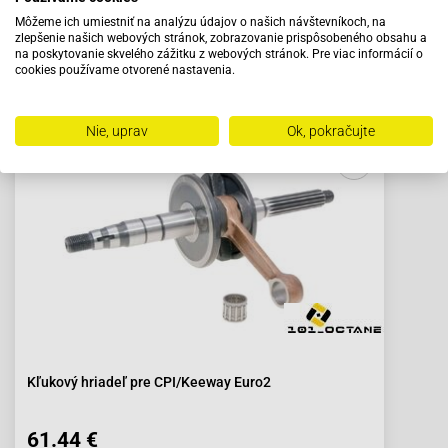
Baotian-BT49QT-20C (1E40QMA)
Môžeme ich umiestniť na analýzu údajov o našich návštevníkoch, na
zlepšenie našich webových stránok, zobrazovanie prispôsobeného obsahu a
Baotian-BT49QT-28A (1E40QMA)
na poskytovanie skvelého zážitku z webových stránok. Pre viac informácií o
cookies používame otvorené nastavenia.
Baotian-BT49QT-28A (1E40QMA)
Odporúčame zakúpiť s výrobkom
Benelli 49X-50 QuattronoveX
Nie, uprav
Ok, pokračujte
Benelli 49X-50 QuattronoveX
Benzhou-YY50QT-27 (2-stroke)
Benzhou-YY50QT-27 (2-stroke)
CPI-ARAGON
CPI-ARAGON
CPI-ARAGON GP
CPI-ARAGON GP
Kľukový hriadeľ pre CPI/Keeway Euro2
CPI FORMULA R-ab 2008
CPI FORMULA R-ab 2008
61.44 €