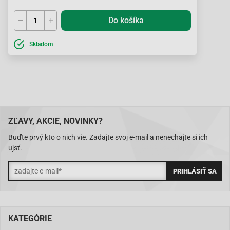
CPI-FREAKY
Do košíka
CPI-FREAKY
CPI-HUSSAR (E2) ab 2003
Skladom
CPI-HUSSAR (E2) ab 2003
CPI-OLIVER (E2) ab 2003
CPI-OLIVER (E2) ab 2003
CPI-OLIVER City 50 ab 2005
ZĽAVY, AKCIE, NOVINKY?
CPI-OLIVER City 50 ab 2005
Buďte prvý kto o nich vie. Zadajte svoj e-mail a nenechajte si ich
CPI-OLIVER Sport 50 ab 2005
ujsť.
CPI-OLIVER Sport 50 ab 2005
CPI-POPCORN (E2) ab 2003
CPI-POPCORN (E2) ab 2003
Explorer (A.T.)-Explorer Race GT50
KATEGÓRIE