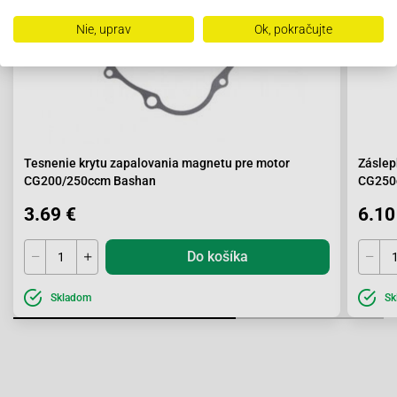
Nie, uprav
Ok, pokračujte
Tesnenie krytu zapalovania magnetu pre motor
Záslep
CG200/250ccm Bashan
CG250
3.69 €
6.10
Do košíka
Skladom
Sk