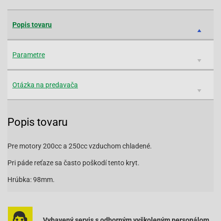
Popis tovaru
Parametre
Otázka na predavača
Popis tovaru
Pre motory 200cc a 250cc vzduchom chladené.
Pri páde reťaze sa často poškodí tento kryt.
Hrúbka: 98mm.
Vybavený servis s odborným vyškoleným personálom