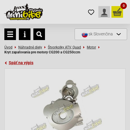
0
sk
Slovenčina
Úvod
Náhradné diely
Štvorkolky ATV, Quad
Motor
Kryt zapaľovania pre motory CG200 a CG250ccm
Späť na výpis