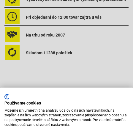
Pri objednaní do 12:00 tovar zajtra u vás
Na trhu od roku 2007
Skladom 11288 položiek
Odporúčame zakúpiť s výrobkom
Používame cookies
Môžeme ich umiestniť na analýzu údajov o našich návštevníkoch, na
zlepšenie našich webových stránok, zobrazovanie prispôsobeného obsahu a
na poskytovanie skvelého zážitku z webových stránok. Pre viac informácií o
cookies používame otvorené nastavenia.