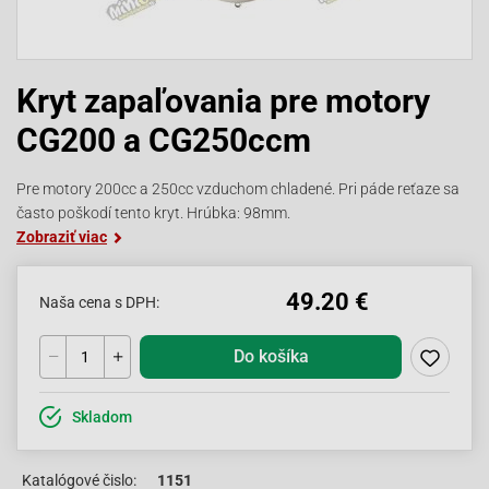
Kryt zapaľovania pre motory
CG200 a CG250ccm
Pre motory 200cc a 250cc vzduchom chladené. Pri páde reťaze sa
často poškodí tento kryt. Hrúbka: 98mm.
Zobraziť viac
49.20 €
Naša cena s DPH:
Do košíka
Skladom
Katalógové čislo:
1151