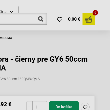
čina
0
0.00 €
39QMB/QMA
tora - čierny pre GY6 50ccm
MA
 pre GY6 50ccm 139QMB/QMA
.92 €
Do košíka