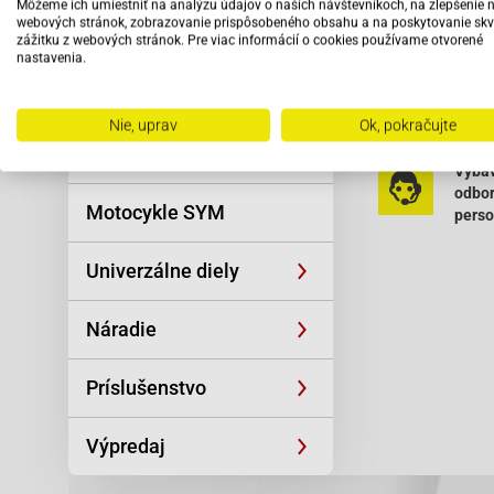
Môžeme ich umiestniť na analýzu údajov o našich návštevníkoch, na zlepšenie 
Reťaze
webových stránok, zobrazovanie prispôsobeného obsahu a na poskytovanie skv
Baja SC50-Sun
zážitku z webových stránok. Pre viac informácií o cookies používame otvorené
nastavenia.
Oblečenie a
Baja SC50-Sun
Čítať viac
športová výstroj
Baotian BT49Q
Nie, uprav
Ok, pokračujte
Baotian BT49Q
Skútre SYM
Vybav
Baotian BT49
odbo
Motocykle SYM
pers
Baotian BT49
Baotian BT49
Univerzálne diely
Baotian BT49
Náradie
Baotian BT49
Baotian BT49
Príslušenstvo
Baotian-BT49
Výpredaj
Baotian-BT49
Baotian-BT49