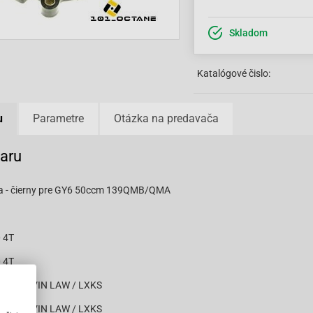
Skladom
Katalógové čislo:
u
Parametre
Otázka na predavača
varu
ora - čierny pre GY6 50ccm 139QMB/QMA
 4T
 4T
city 4T VIN LAW / LXKS
city 4T VIN LAW / LXKS