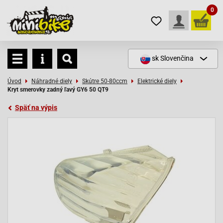
0
sk
Slovenčina
Úvod
Náhradné diely
Skútre 50-80ccm
Elektrické diely
Kryt smerovky zadný ľavý GY6 50 QT9
Späť na výpis