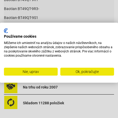
Baotian BT49QT-9R3-
Baotian-BT49QT-9S1
Baotian-BT49QT-9S3
Čítať viac
Baotian BT50QT-9-Ecobike
Používame cookies
Môžeme ich umiestniť na analýzu údajov o našich návštevníkoch, na
Benzhou-City Star (YY50QT)
zlepšenie našich webových stránok, zobrazovanie prispôsobeného obsahu a
na poskytovanie skvelého zážitku z webových stránok. Pre viac informácií o
Benzhou-Retro Star (YY50QT-15)
Vybavený servis s odborným vyškoleným personálom
cookies používame otvorené nastavenia.
Buffalo Wind 50
Dazon Diamondback 50-4T
Pri objednaní do 12:00 tovar zajtra u vás
Nie, uprav
Ok, pokračujte
Eppel GMX-50 4-Takt
Na trhu od roku 2007
Explorer (A.T.)-City Star (YY50QT)
Explorer (A.T.)-Level 100 (ZS50QT)
Skladom 11288 položiek
Explorer (A.T.) Retro-Star (YY50QT-15)
Explorer (A.T.)-Wild Eagle (ZS50QT)