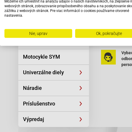
Explorer (A.T.
Môžeme ich umiestniť na analýzu údajov o našich návštevníkoch, na zlepšenie 
Reťaze
webových stránok, zobrazovanie prispôsobeného obsahu a na poskytovanie skv
Explorer (A.T.
zážitku z webových stránok. Pre viac informácií o cookies používame otvorené
Explorer (A.T
nastavenia.
Oblečenie a
Generic-XOR 5
športová výstroj
Keeway-F-ACT
Keeway-F-ACT 
Čítať viac
Nie, uprav
Ok, pokračujte
Keeway-RY6 5
Skútre SYM
Keeway-RY6 5
Keeway-RY8 5
Vybav
Keeway-RY8 5
Motocykle SYM
odbo
Keeway-RY8 5
pers
Keeway-SWAN 
Univerzálne diely
Sachs-Speedfo
Sachs-Speedje
Náradie
26805
Príslušenstvo
Výpredaj