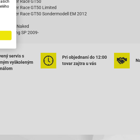
U)-Explorer Race GT50
našich
elého
U)-Explorer Race GT50 Limited
.U)-Explorer Race GT50 Sondermodell EM 2012
0
 50 NKD Naked
50 Racing SP 2009-
0 -2008
0 2009-
0 EVO
ený servis s
Pri objednaní do 12:00
0 Racing
Na
rným vyškoleným
tovar zajtra u vás
0 SP
onálom
50 2009-
rce R
t 50