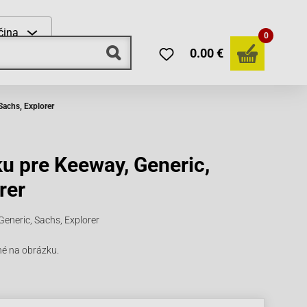
čina
0
0.00 €
Sachs, Explorer
u pre Keeway, Generic,
rer
eneric, Sachs, Explorer
né na obrázku.