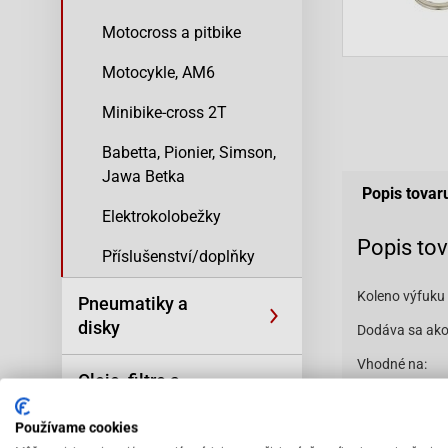
Motocross a pitbike
Motocykle, AM6
Minibike-cross 2T
Babetta, Pionier, Simson,
Jawa Betka
Popis tovar
Elektrokolobežky
Popis to
Příslušenství/doplňky
Koleno výfuku 
Pneumatiky a
disky
Dodáva sa ako
Vhodné na:
Oleje, filtre a
kozmetika
Používame cookies
Benelli-49X Q