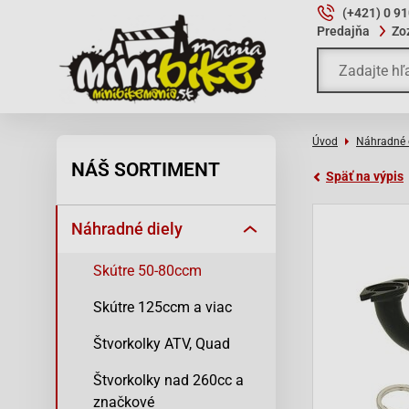
(+421) 0 9
Predajňa
Zo
Úvod
Náhradné 
NÁŠ SORTIMENT
Späť na výpis
Náhradné diely
Skútre 50-80ccm
Skútre 125ccm a viac
Štvorkolky ATV, Quad
Štvorkolky nad 260cc a
značkové