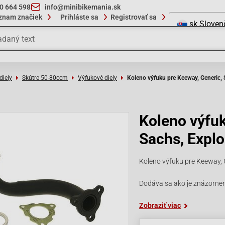
10 664 598
info@minibikemania.sk
znam značiek
Prihláste sa
Registrovať sa
sk
Sloven
diely
Skútre 50-80ccm
Výfukové diely
Koleno výfuku pre Keeway, Generic, 
Koleno výfuk
Sachs, Explo
Koleno výfuku pre Keeway, G
Dodáva sa ako je znázorne
Zobraziť viac