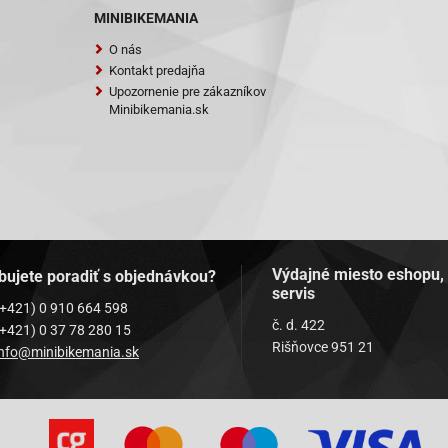
MINIBIKEMANIA
O nás
Kontakt predajňa
Upozornenie pre zákazníkov
Minibikemania.sk
Výdajné miesto eshopu,
bujete poradiť s objednávkou?
servis
(+421) 0 910 664 598
č. d. 422
(+421) 0 37 78 280 15
Rišňovce 951 21
info@minibikemania.sk