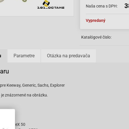
3
Naša cena s DPH:
Vypredaný
Katalógové čislo:
u
Parametre
Otázka na predavača
varu
pre Keeway, Generic, Sachs, Explorer
 je znázornené na obrázku.
uattronoveX 50