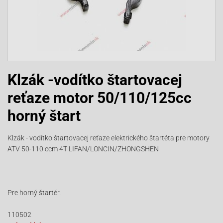
Klzák -vodítko štartovacej
reťaze motor 50/110/125cc
horný štart
Klzák - vodítko štartovacej reťaze elektrického štartéta pre motory
ATV 50-110 ccm 4T LIFAN/LONCIN/ZHONGSHEN
Pre horný štartér.
110502