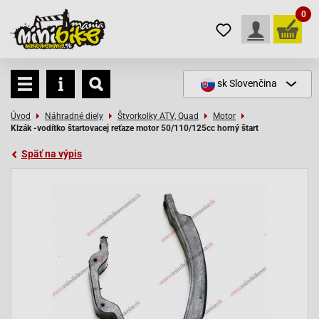
0
sk
Slovenčina
Úvod
Náhradné diely
Štvorkolky ATV, Quad
Motor
Klzák -vodítko štartovacej reťaze motor 50/110/125cc horný štart
Späť na výpis