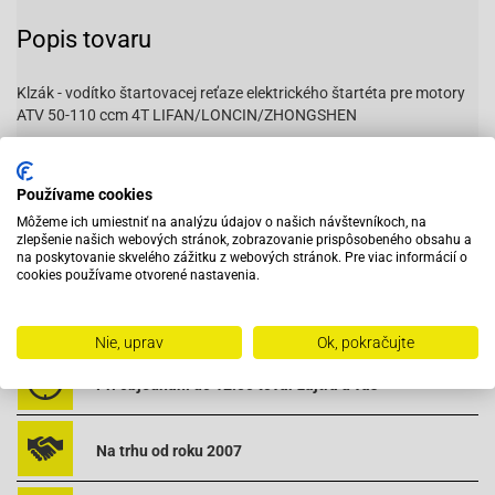
Popis tovaru
Klzák - vodítko štartovacej reťaze elektrického štartéta pre motory
ATV 50-110 ccm 4T LIFAN/LONCIN/ZHONGSHEN
Pre horný štartér.
Používame cookies
Môžeme ich umiestniť na analýzu údajov o našich návštevníkoch, na
110502
zlepšenie našich webových stránok, zobrazovanie prispôsobeného obsahu a
na poskytovanie skvelého zážitku z webových stránok. Pre viac informácií o
cookies používame otvorené nastavenia.
Vybavený servis s odborným vyškoleným personálom
Nie, uprav
Ok, pokračujte
Pri objednaní do 12:00 tovar zajtra u vás
Na trhu od roku 2007