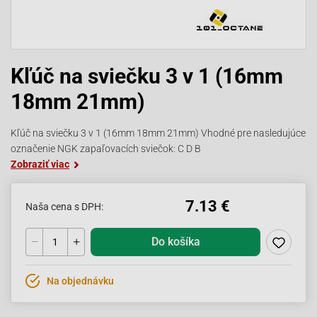
Kľúč na sviečku 3 v 1 (16mm
18mm 21mm)
Kľúč na sviečku 3 v 1 (16mm 18mm 21mm) Vhodné pre nasledujúce
označenie NGK zapaľovacích sviečok: C D B
Zobraziť viac
7.13 €
Naša cena s DPH:
Do košíka
Na objednávku