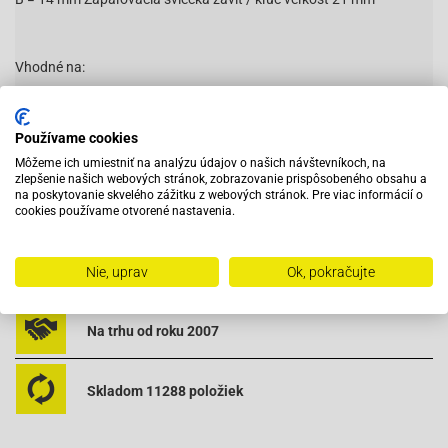
Vhodné na:
AGM Firejet YY50QT -27 ( 2-stroke )
Čítať viac
AGM GMX 450 [ QM50QT -6A ]
Používame cookies
Môžeme ich umiestniť na analýzu údajov o našich návštevníkoch, na
AGM GMX 500 [ QM50QT -6A (A)]
zlepšenie našich webových stránok, zobrazovanie prispôsobeného obsahu a
na poskytovanie skvelého zážitku z webových stránok. Pre viac informácií o
Adly ( Her Chee ) ATV XXL 50 RS Supersonic
Vybavený servis s odborným vyškoleným personálom
cookies používame otvorené nastavenia.
Adly ( Her Chee ) ATV 50V
Adly ( Her Chee ) ATV - 50 XXL Supercross
Pri objednaní do 12:00 tovar zajtra u vás
Nie, uprav
Ok, pokračujte
Adly ( Her Chee ) 50 Tec - Air
Na trhu od roku 2007
Adly ( Her Chee ) -Noble 50
Adly ( Her Chee ) Panthers 50
Skladom 11288 položiek
Adly ( Her Chee ) - Silver Fox
Adly ( Her Chee ) TB - 50 (Thunder Bike)