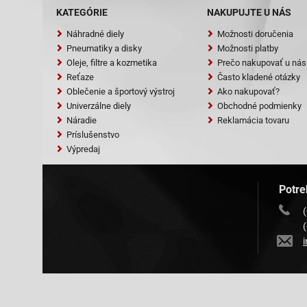
Baotian BT49
KATEGÓRIE
NAKUPUJTE U NÁS
Baotian BT49
Náhradné diely
Možnosti doručenia
Pneumatiky a disky
Možnosti platby
Baotian BT49
Oleje, filtre a kozmetika
Prečo nakupovať u nás
Baotian BT49Q
Reťaze
Často kladené otázky
Oblečenie a športový výstroj
Ako nakupovať?
Baotian BT49Q
Univerzálne diely
Obchodné podmienky
Náradie
Reklamácia tovaru
Baotian BT49Q
Príslušenstvo
Baotian BT49Q
Výpredaj
Baotian BT49
Potre
Baotian BT49
Baotian-BT49
Baotian-BT49
Baotian BT50Q
Baotian BT50Q