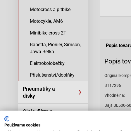
Motocross a pitbike
Motocykle, AM6
Minibike-cross 2T
Babetta, Pionier, Simson,
Popis tovar
Jawa Betka
Popis to
Elektrokolobežky
Příslušenství/doplňky
Originál kompl
BT17296
Pneumatiky a
disky
Vhodné na:
Baja BE500-50
Oleje, filtre a
Baja SC50-Sun
kozmetika
Používame cookies
Baja SC50-Sun