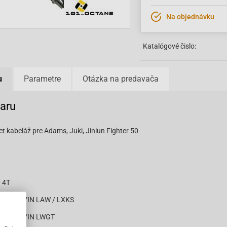
Na objednávku
Katalógové čislo:
u
Parametre
Otázka na predavača
varu
et kabeláž pre Adams, Juki, Jinlun Fighter 50
 4T
city 4T VIN LAW / LXKS
city 4T VIN LWGT