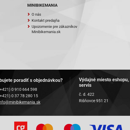
QT-6A4-
MINIBIKEMANIA
QT-6B1-
O nás
Kontakt predajňa
QT-6B4-
Upozornenie pre zákazníkov
T-7-Smart Rider
Minibikemania.sk
T-9-Sprint
T-9F1-Eagle
T-9F3-Eagle
QT-9R1-
Výdajné miesto eshopu,
bujete poradiť s objednávkou?
QT-9R3-
servis
(+421) 0 910 664 598
QT-9S1
č. d. 422
(+421) 0 37 78 280 15
Rišňovce 951 21
QT-9S3
info@minibikemania.sk
T-11-Retro
T-9-Ecobike