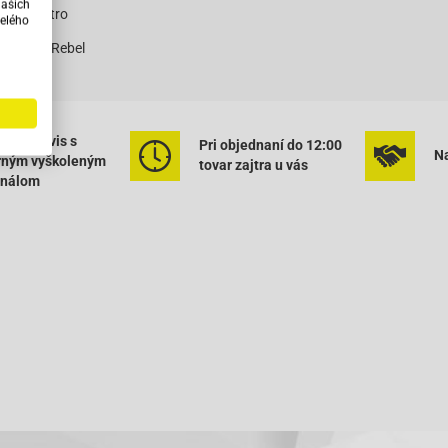
našich
T-11-Retro
elého
QT-12A1-Rebel
QT-12C1-
QT-12D-Hero
ený servis s
Pri objednaní do 12:00
QT-12E Rocky
Na
rným vyškoleným
tovar zajtra u vás
onálom
QT-12F Tanco
QT-12G-
T-12P1-Tiger
QT-20A2-
T-2A-Big Panther
T-2C-Falcon
T-3-
QT-6A1-