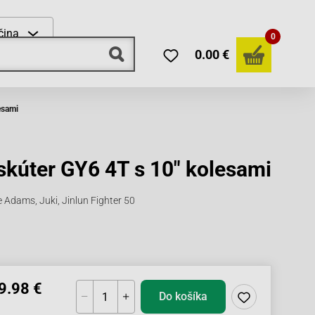
čina
0
0.00 €
esami
skúter GY6 4T s 10" kolesami
e Adams, Juki, Jinlun Fighter 50
9.98 €
Do košíka