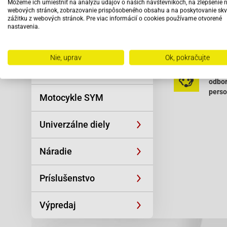
Môžeme ich umiestniť na analýzu údajov o našich návštevníkoch, na zlepšenie 
Reťaze
Baotian BT49Q
webových stránok, zobrazovanie prispôsobeného obsahu a na poskytovanie skv
zážitku z webových stránok. Pre viac informácií o cookies používame otvorené
Baotian BT49
nastavenia.
Oblečenie a
Čítať viac
Baotian BT49
športová výstroj
Nie, uprav
Ok, pokračujte
Baotian BT49
Skútre SYM
Vybav
Baotian-BT49
odbo
pers
Baotian-BT49
Motocykle SYM
Baotian BT49
Univerzálne diely
Baotian BT49Q
Baotian BT49
Náradie
Baotian BT49Q
Príslušenstvo
Baotian BT49Q
Baotian BT49Q
Výpredaj
Baotian BT49