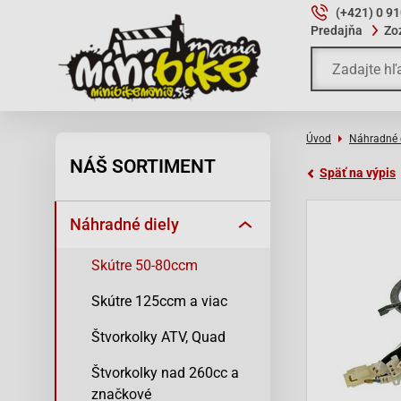
(+421) 0 9
Predajňa
Zo
Úvod
Náhradné 
NÁŠ SORTIMENT
Späť na výpis
Náhradné diely
Skútre 50-80ccm
Skútre 125ccm a viac
Štvorkolky ATV, Quad
Štvorkolky nad 260cc a
značkové