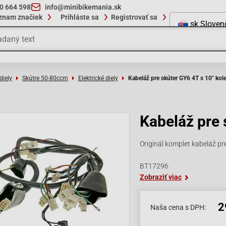
10 664 598
info@minibikemania.sk
znam značiek
Prihláste sa
Registrovať sa
sk
Sloven
diely
Skútre 50-80ccm
Elektrické diely
Kabeláž pre skúter GY6 4T s 10" kol
Kabeláž pre 
Originál komplet kabeláž pr
BT17296
Zobraziť viac
2
Naša cena s DPH: