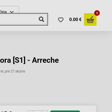
čina
0
0.00 €
ora [S1] - Arreche
he, pre 2T skútre.