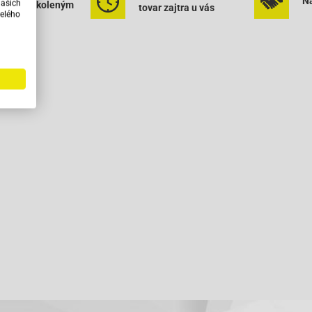
Na
našich
rným vyškoleným
tovar zajtra u vás
elého
onálom