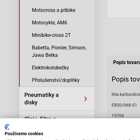
Motocross a pitbike
Motocykle, AM6
Minibike-cross 2T
Babetta, Pionier, Simson,
Jawa Betka
Popis tovar
Elektrokolobežky
Popis to
Příslušenství/doplňky
Pneumatiky a
Ihla karburátor
disky
E800/068-S1
15706
Oleje, filtre a
kozmetika
Používame cookies
Vybav