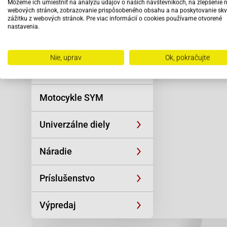
Môžeme ich umiestniť na analýzu údajov o našich návštevníkoch, na zlepšenie 
Reťaze
odbo
webových stránok, zobrazovanie prispôsobeného obsahu a na poskytovanie skv
pers
zážitku z webových stránok. Pre viac informácií o cookies používame otvorené
nastavenia.
Oblečenie a
športová výstroj
Nie, uprav
Ok, pokračujte
Skútre SYM
Motocykle SYM
Univerzálne diely
Náradie
Príslušenstvo
Výpredaj