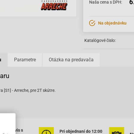
6
Naša cena s DPH:
Na objednávku
Katalógové čislo:
u
Parametre
Otázka na predavača
varu
a [S1] - Arreche, pre 2T skútre.
ený servis s
Pri objednaní do 12:00