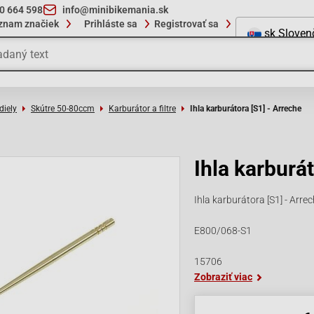
10 664 598
info@minibikemania.sk
znam značiek
Prihláste sa
Registrovať sa
sk
Sloven
diely
Skútre 50-80ccm
Karburátor a filtre
Ihla karburátora [S1] - Arreche
Ihla karburát
Ihla karburátora [S1] - Arrec
E800/068-S1
15706
Zobraziť viac