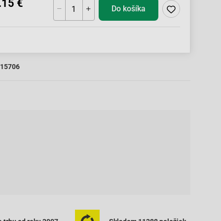
.15 €
Do košíka
15706