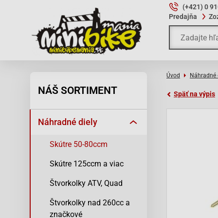
(+421) 0 9
Predajňa
Zo
Úvod
Náhradné 
NÁŠ SORTIMENT
Späť na výpis
Náhradné diely
Skútre 50-80ccm
Skútre 125ccm a viac
Štvorkolky ATV, Quad
Štvorkolky nad 260cc a
značkové