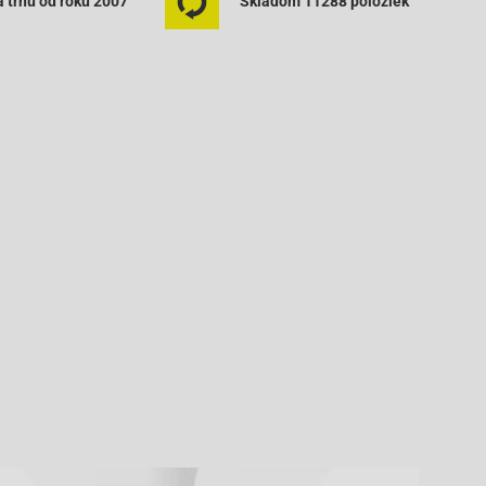
 trhu od roku 2007
Skladom 11288 položiek