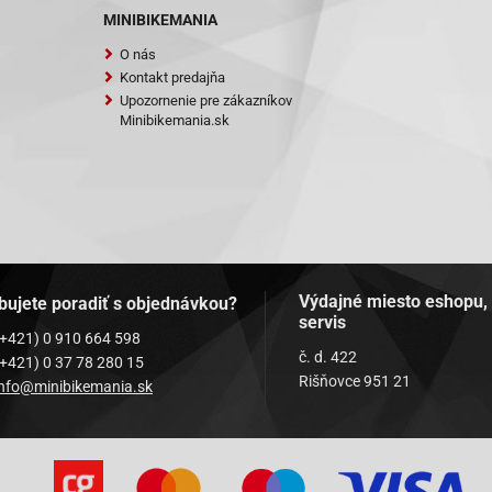
MINIBIKEMANIA
O nás
Kontakt predajňa
Upozornenie pre zákazníkov
Minibikemania.sk
Výdajné miesto eshopu,
bujete poradiť s objednávkou?
servis
(+421) 0 910 664 598
č. d. 422
(+421) 0 37 78 280 15
Rišňovce 951 21
info@minibikemania.sk