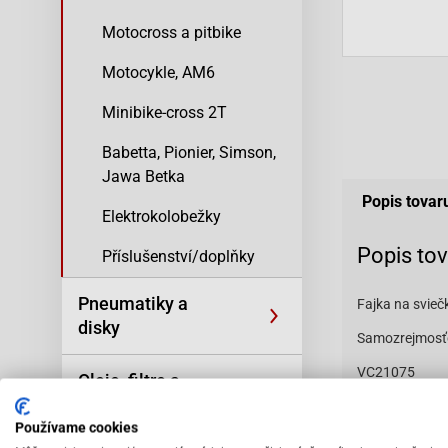
Motocross a pitbike
Motocykle, AM6
Minibike-cross 2T
Babetta, Pionier, Simson,
Jawa Betka
Popis tovar
Elektrokolobežky
Popis to
Příslušenství/doplňky
Pneumatiky a
Fajka na svieč
disky
Samozrejmosťou
VC21075
Oleje, filtre a
kozmetika
Používame cookies
Vybav