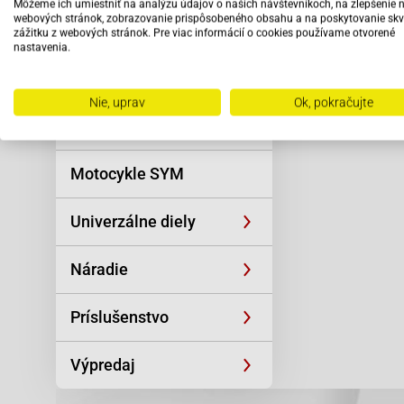
Môžeme ich umiestniť na analýzu údajov o našich návštevníkoch, na zlepšenie 
Reťaze
odbo
webových stránok, zobrazovanie prispôsobeného obsahu a na poskytovanie skv
pers
zážitku z webových stránok. Pre viac informácií o cookies používame otvorené
nastavenia.
Oblečenie a
športová výstroj
Nie, uprav
Ok, pokračujte
Skútre SYM
Motocykle SYM
Univerzálne diely
Náradie
Príslušenstvo
Výpredaj