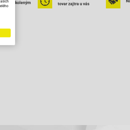
Na
našich
rným vyškoleným
tovar zajtra u vás
elého
onálom