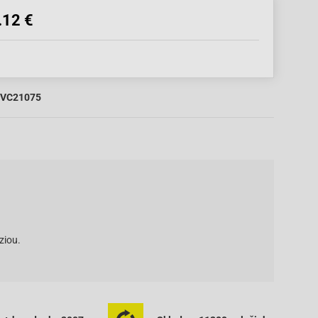
.12 €
VC21075
ziou.