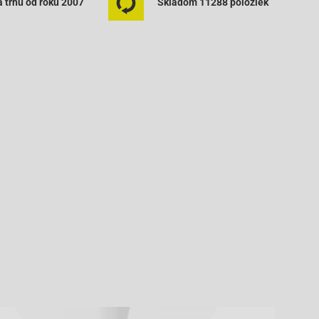
 trhu od roku 2007
Skladom 11288 položiek