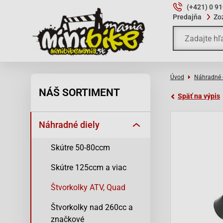
(+421) 0 9
Predajňa
Zo
Úvod
Náhradné 
NÁŠ SORTIMENT
Späť na výpis
Náhradné diely
Skútre 50-80ccm
Skútre 125ccm a viac
Štvorkolky ATV, Quad
Štvorkolky nad 260cc a
značkové