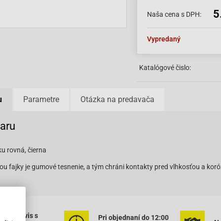
5
Naša cena s DPH:
Vypredaný
Katalógové čislo:
u
Parametre
Otázka na predavača
varu
ku rovná, čierna
 fajky je gumové tesnenie, a tým chráni kontakty pred vlhkosťou a koró
ený servis s
Pri objednaní do 12:00