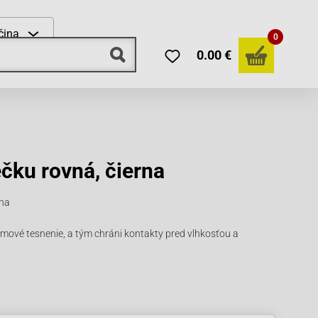
čina
0
0.00 €
ečku rovná, čierna
rna
mové tesnenie, a tým chráni kontakty pred vlhkosťou a