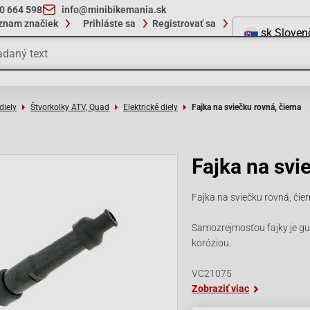
10 664 598
info@minibikemania.sk
znam značiek
Prihláste sa
Registrovať sa
sk
Sloven
diely
Štvorkolky ATV, Quad
Elektrické diely
Fajka na sviečku rovná, čierna
Fajka na svi
Fajka na sviečku rovná, čie
Samozrejmosťou fajky je gu
koróziou.
VC21075
Zobraziť viac