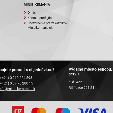
MINIBIKEMANIA
O nás
Kontakt predajňa
Upozornenie pre zákazníkov
Minibikemania.sk
Výdajné miesto eshopu,
bujete poradiť s objednávkou?
servis
(+421) 0 910 664 598
č. d. 422
(+421) 0 37 78 280 15
Rišňovce 951 21
info@minibikemania.sk