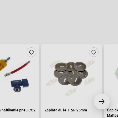
a nafúkanie pneu CO2
Záplata duše TR/R 25mm
Čapičk
Maltez