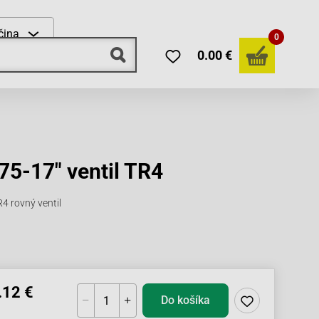
čina
0
0.00 €
75-17" ventil TR4
R4 rovný ventil
.12 €
Do košíka