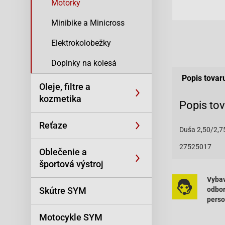
Motorky
Minibike a Minicross
Elektrokolobežky
Doplnky na kolesá
Popis tovar
Oleje, filtre a
kozmetika
Popis to
Reťaze
Duša 2,50/2,75
27525017
Oblečenie a
športová výstroj
Vybav
Skútre SYM
odbo
pers
Motocykle SYM