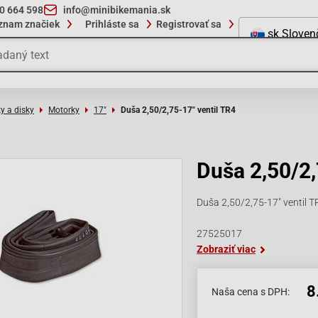
10 664 598
info@minibikemania.sk
znam značiek
Prihláste sa
Registrovať sa
sk
Sloven
y a disky
Motorky
17"
Duša 2,50/2,75-17" ventil TR4
Duša 2,50/2,
Duša 2,50/2,75-17" ventil T
27525017
Zobraziť viac
8
Naša cena s DPH: