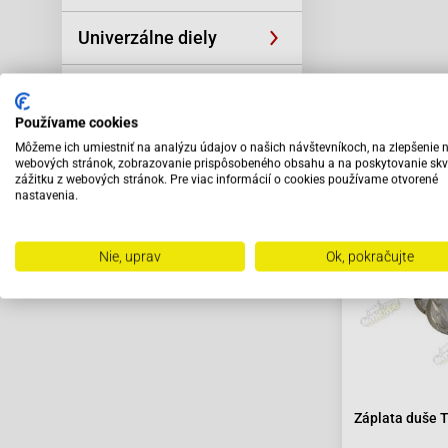
Univerzálne diely
Náradie
Odporú
Používame cookies
Príslušenstvo
Môžeme ich umiestniť na analýzu údajov o našich návštevníkoch, na zlepšenie 
webových stránok, zobrazovanie prispôsobeného obsahu a na poskytovanie skv
zážitku z webových stránok. Pre viac informácií o cookies používame otvorené
Výpredaj
nastavenia.
Nie, uprav
Ok, pokračujte
Záplata duše