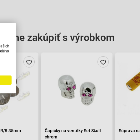
čame zakúpiť s výrobkom
našich
elého
 TR/R 35mm
Čapičky na ventilky Set Skull
Súprava n
chrom