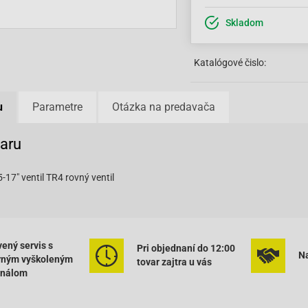
Skladom
Katalógové čislo:
u
Parametre
Otázka na predavača
varu
-17" ventil TR4 rovný ventil
ený servis s
Pri objednaní do 12:00
Na
rným vyškoleným
tovar zajtra u vás
onálom