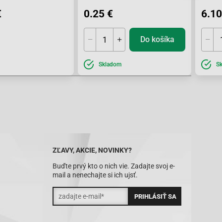
€
0.25 €
6.10
Do košíka
Skladom
S
ZĽAVY, AKCIE, NOVINKY?
Buďte prvý kto o nich vie. Zadajte svoj e-
mail a nenechajte si ich ujsť.